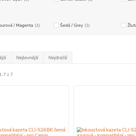
purová / Magenta
(1)
Šedá / Grey
(1)
Žlut
jší
Nejlevnější
Nejdražší
1-7 z 7