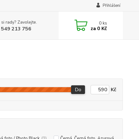
Přihlášení
 si rady? Zavolejte.
0
ks
za
0 Kč
 549 213 756
Do
Kč
á foto / Photo Black
(1)
Černá, Černá foto, Azurová,