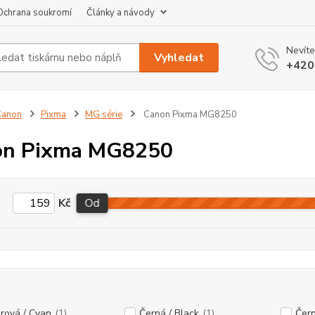
Ochrana soukromí
Články a návody
Nevíte
Vyhledat
+420
Canon
Pixma
MG série
Canon Pixma MG8250
on Pixma MG8250
Kč
Od
rová / Cyan
(1)
Černá / Black
(1)
Čern