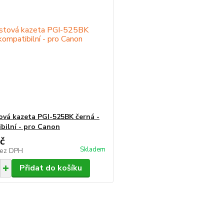
ová kazeta PGI-525BK černá -
bilní - pro Canon
č
Skladem
ez DPH
Přidat do košíku