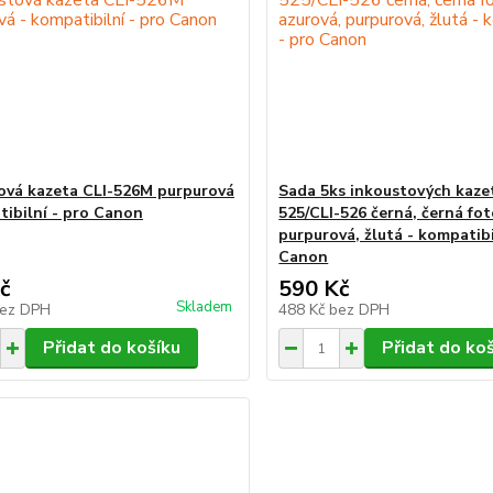
ová kazeta CLI-526M purpurová
Sada 5ks inkoustových kazet
tibilní - pro Canon
525/CLI-526 černá, černá fot
purpurová, žlutá - kompatibi
Canon
č
590 Kč
Skladem
ez DPH
488 Kč
bez DPH
Přidat do košíku
Přidat do ko