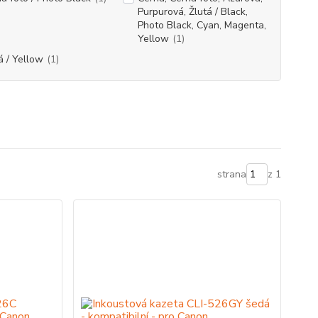
Purpurová, Žlutá / Black,
Photo Black, Cyan, Magenta,
Yellow
(1)
á / Yellow
(1)
strana
z 1