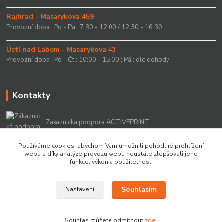
Rajhrad - Masarykova 459
Provozní doba : Po - Pá : 7:30 - 12:00 / 12:30 - 16:30
Ústí nad Labem - Masarykova 43
Provozní doba : Po - Čt : 10:00 - 15.00 ; Pá : dle dohody
Kontakty
Zákaznická podpora ACTIVEPRINT
+420 549 213 756
Používáme cookies, abychom Vám umožnili pohodlné prohlížení
webu a díky analýze provozu webu neustále zlepšovali jeho
info@activeprint.cz
funkce, výkon a použitelnost.
Souhlasím
Nastavení
Copyright 2022 © ActivePrint s.r.o.
Souhlas můžete odmítnout
zde
.