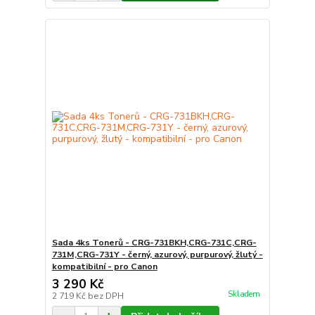
Sada 4ks Tonerů - CRG-731BKH,CRG-731C,CRG-
731M,CRG-731Y - černý, azurový, purpurový, žlutý -
kompatibilní - pro Canon
3 290 Kč
Skladem
2 719 Kč
bez DPH