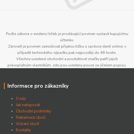
Podle zákona o evidenci tržeb je prodávající povinen vystavit kupujícímu
účtenku.
Zároveň je povinen zaevidovat přijatou tržbu u správce daně online; v
případě technického výpadku pak nejpozději do 48 hodin.
Všechny uvedené obchodní a produktové značky patří jejich
právoplatným vlastníkům, zde jsou uvedeny pouze za účelem popisu.
Informace pro zákazníky
O nás
Jak nakupovat
Obchodní podmínky
Reklamace zboží
Vrácení zboží
Kontakty