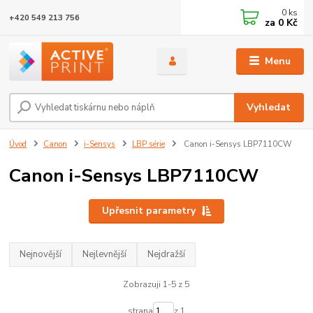
0
ks
+420 549 213 756
za
0 Kč
Menu
Vyhledat
Úvod
Canon
i-Sensys
LBP série
Canon i-Sensys LBP7110CW
Canon i-Sensys LBP7110CW
Upřesnit parametry
Nejnovější
Nejlevnější
Nejdražší
Zobrazuji 1-5 z 5
strana
z 1