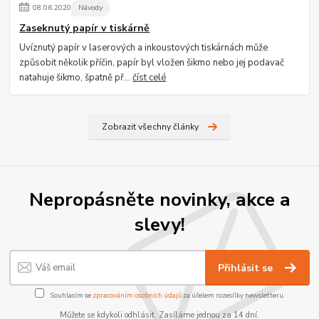
08
.
06
.
2020
Návody
Zaseknutý papír v tiskárně
Uvíznutý papír v laserových a inkoustových tiskárnách může
způsobit několik příčin, papír byl vložen šikmo nebo jej podavač
natahuje šikmo, špatně př...
číst celé
Zobrazit všechny články
Nepropásněte novinky, akce a
slevy!
Přihlásit se
Souhlasím se
zpracováním osobních údajů
za účelem rozesílky newsletteru.
Můžete se kdykoli odhlásit. Zasíláme jednou za 14 dní.