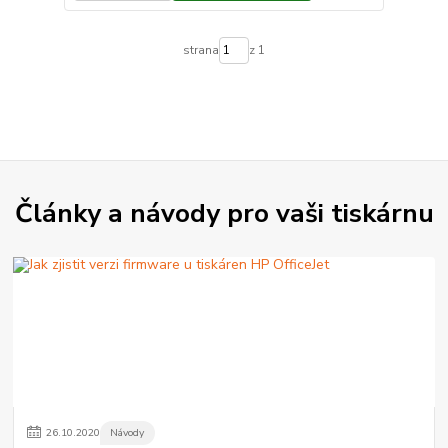
strana
z 1
Články a návody pro vaši tiskárnu
26
.
10
.
2020
Návody