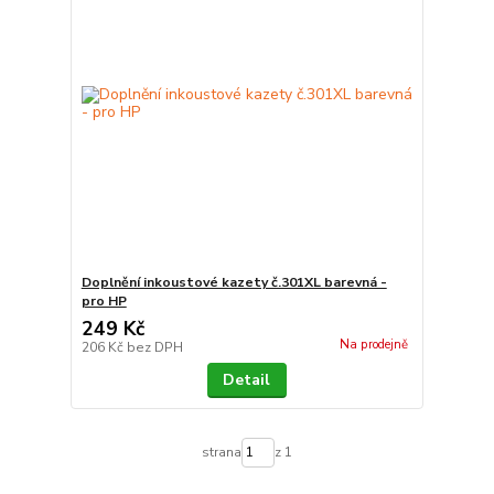
Doplnění inkoustové kazety č.301XL barevná -
pro HP
249 Kč
Na prodejně
206 Kč
bez DPH
Detail
strana
z 1