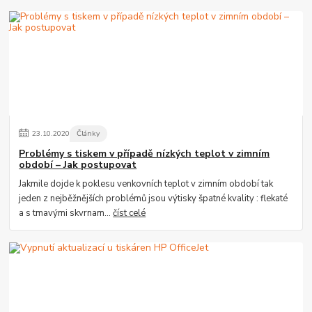
23
.
10
.
2020
Články
Problémy s tiskem v případě nízkých teplot v zimním
období – Jak postupovat
Jakmile dojde k poklesu venkovních teplot v zimním období tak
jeden z nejběžnějších problémů jsou výtisky špatné kvality : flekaté
a s tmavými skvrnam...
číst celé