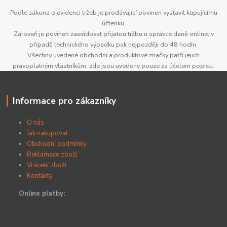
Podle zákona o evidenci tržeb je prodávající povinen vystavit kupujícímu
účtenku.
Zároveň je povinen zaevidovat přijatou tržbu u správce daně online; v
případě technického výpadku pak nejpozději do 48 hodin.
Všechny uvedené obchodní a produktové značky patří jejich
právoplatným vlastníkům, zde jsou uvedeny pouze za účelem popisu.
Informace pro zákazníky
O nás
Jak nakupovat
Obchodní podmínky
Reklamace zboží
Vrácení zboží
Kontakty
Online platby: