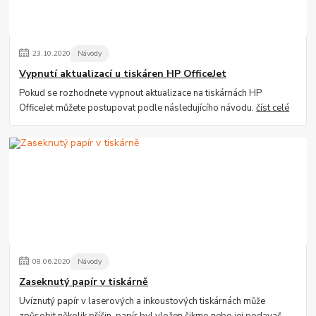
23
.
10
.
2020
Návody
Vypnutí aktualizací u tiskáren HP OfficeJet
Pokud se rozhodnete vypnout aktualizace na tiskárnách HP
OfficeJet můžete postupovat podle následujícího návodu.
číst celé
08
.
06
.
2020
Návody
Zaseknutý papír v tiskárně
Uvíznutý papír v laserových a inkoustových tiskárnách může
způsobit několik příčin, papír byl vložen šikmo nebo jej podavač