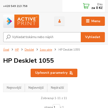
0
ks
+420 549 213 756
za
0 Kč
Menu
Vyhledat
Úvod
HP
DeskJet
1xxx série
HP DeskJet 1055
HP DeskJet 1055
Upřesnit parametry
Nejnovější
Nejlevnější
Nejdražší
Zobrazuji 1-11 z 11
strana
z 1