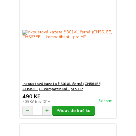
Inkoustová kazeta č.301XL černá (CH561EE,
CH563EE) - kompatibilní - pro HP
490 Kč
Skladem
405 Kč
bez DPH
Přidat do košíku