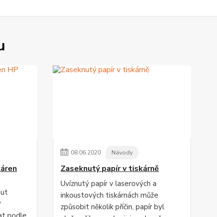
u
08
.
06
.
2020
Návody
káren
Zaseknutý papír v tiskárně
Uvíznutý papír v laserových a
out
inkoustových tiskárnách může
P
způsobit několik příčin, papír byl
at podle