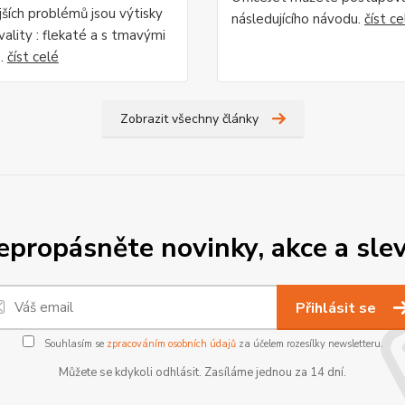
jších problémů jsou výtisky
následujícího návodu.
číst ce
ality : flekaté a s tmavými
..
číst celé
Zobrazit všechny články
epropásněte novinky, akce a slev
Přihlásit se
Souhlasím se
zpracováním osobních údajů
za účelem rozesílky newsletteru.
Můžete se kdykoli odhlásit. Zasíláme jednou za 14 dní.