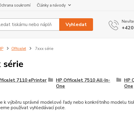
Ochrana soukromí
Články a návody
Nevíte
Vyhledat
+420
HP
OfficeJet
7xxx série
 série
ficeJet 7110 ePrinter
HP OfficeJet 7510 All-In-
HP O
One
One
e k výběru správné modelové řady nebo konkrétního modelu tiská
eme používat vyhledávací pole.