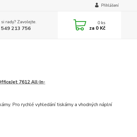
Přihlášení
 si rady? Zavolejte.
0
ks
za
0 Kč
 549 213 756
fficeJet 7612 All-In-
rny. Pro rychlé vyhledání tiskárny a vhodných náplní