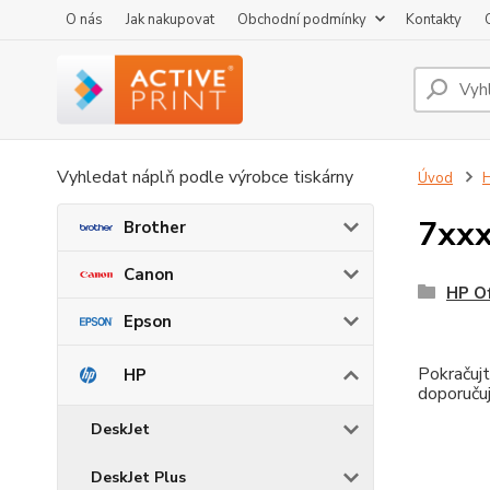
O nás
Jak nakupovat
Obchodní podmínky
Kontakty
Vyhledat náplň podle výrobce tiskárny
Úvod
7xxx
Brother
Canon
HP Of
Epson
Pokračujt
HP
doporučuj
DeskJet
DeskJet Plus