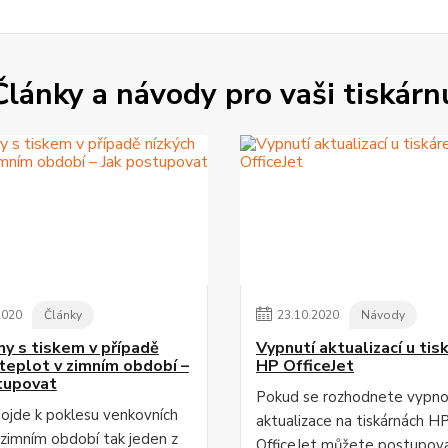
Články a návody pro vaši tiskárn
2020
Články
23
.
10
.
2020
Návody
y s tiskem v případě
Vypnutí aktualizací u tis
 teplot v zimním období –
HP OfficeJet
tupovat
Pokud se rozhodnete vypn
dojde k poklesu venkovních
aktualizace na tiskárnách H
 zimním období tak jeden z
OfficeJet můžete postupov