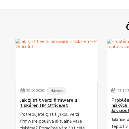
26
.
10
.
2020
Návody
23
.
10
.
Jak zjistit verzi firmware u
Problém
tiskáren HP OfficeJet
nízkých
Jak pos
Potřebujete zjistit, jakou verzi
Jakmile 
firmware používá aktuálně vaše
teplot v
tiskárna? Poradíme vám
číst celé