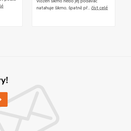
vložen šikmo nebo jej podavač
lé
natahuje šikmo, špatně př...
číst celé
y!