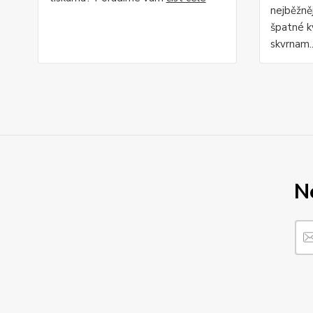
nejběžně
špatné kv
skvrnam.
N