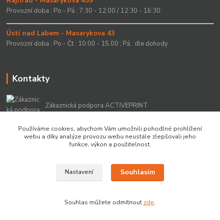
Rajhrad - Masarykova 459
Provozní doba : Po - Pá : 7:30 - 12:00 / 12:30 - 16:30
Ústí nad Labem - Masarykova 43
Provozní doba : Po - Čt : 10:00 - 15.00 ; Pá : dle dohody
Kontakty
Zákaznická podpora ACTIVEPRINT
+420 549 213 756
Používáme cookies, abychom Vám umožnili pohodlné prohlížení
webu a díky analýze provozu webu neustále zlepšovali jeho
info@activeprint.cz
funkce, výkon a použitelnost.
Souhlasím
Nastavení
Copyright 2022 © ActivePrint s.r.o.
Souhlas můžete odmítnout
zde
.
Vytvořeno na
Eshop-rychle.cz