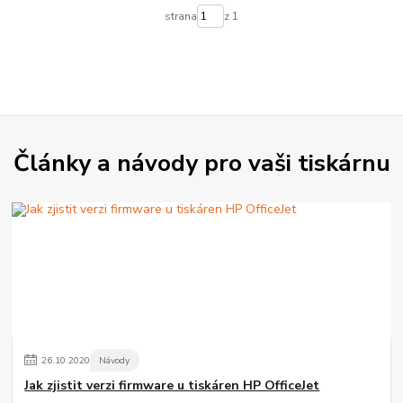
strana
z 1
Články a návody pro vaši tiskárnu
26
.
10
.
2020
Návody
Jak zjistit verzi firmware u tiskáren HP OfficeJet