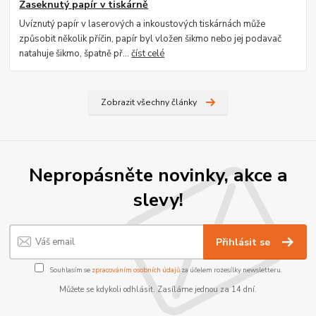
Zaseknutý papír v tiskárně
Uvíznutý papír v laserových a inkoustových tiskárnách může
způsobit několik příčin, papír byl vložen šikmo nebo jej podavač
natahuje šikmo, špatně př...
číst celé
Zobrazit všechny články
Nepropásněte novinky, akce a
slevy!
Přihlásit se
Souhlasím se
zpracováním osobních údajů
za účelem rozesílky newsletteru.
Můžete se kdykoli odhlásit. Zasíláme jednou za 14 dní.