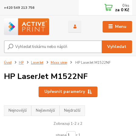
0
ks
+420 549 213 756
za
0 Kč
Menu
Vyhledat
Úvod
HP
LaserJet
Mxxx série
HP LaserJet M1522NF
HP LaserJet M1522NF
Upřesnit parametry
Nejnovější
Nejlevnější
Nejdražší
Zobrazuji 1-2 z 2
strana
z 1