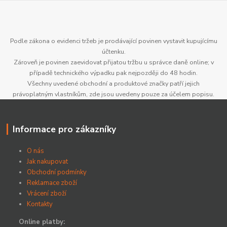
Podle zákona o evidenci tržeb je prodávající povinen vystavit kupujícímu
účtenku.
Zároveň je povinen zaevidovat přijatou tržbu u správce daně online; v
případě technického výpadku pak nejpozději do 48 hodin.
Všechny uvedené obchodní a produktové značky patří jejich
právoplatným vlastníkům, zde jsou uvedeny pouze za účelem popisu.
Informace pro zákazníky
O nás
Jak nakupovat
Obchodní podmínky
Reklamace zboží
Vrácení zboží
Kontakty
Online platby: