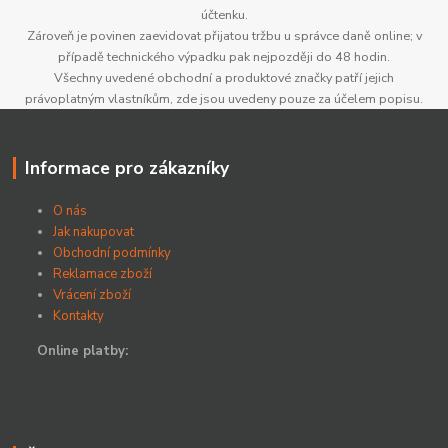
účtenku.
Zároveň je povinen zaevidovat přijatou tržbu u správce daně online; v
případě technického výpadku pak nejpozději do 48 hodin.
Všechny uvedené obchodní a produktové značky patří jejich
právoplatným vlastníkům, zde jsou uvedeny pouze za účelem popisu.
Informace pro zákazníky
O nás
Jak nakupovat
Obchodní podmínky
Reklamace zboží
Vrácení zboží
Kontakty
Online platby: