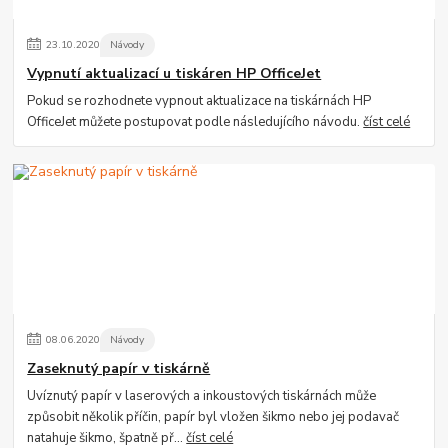
23
.
10
.
2020
Návody
Vypnutí aktualizací u tiskáren HP OfficeJet
Pokud se rozhodnete vypnout aktualizace na tiskárnách HP
OfficeJet můžete postupovat podle následujícího návodu.
číst celé
08
.
06
.
2020
Návody
Zaseknutý papír v tiskárně
Uvíznutý papír v laserových a inkoustových tiskárnách může
způsobit několik příčin, papír byl vložen šikmo nebo jej podavač
natahuje šikmo, špatně př...
číst celé