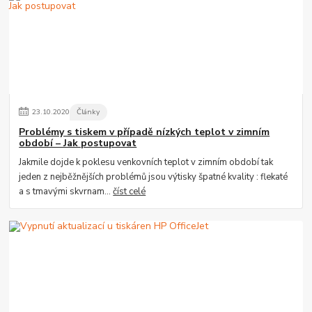
23
.
10
.
2020
Články
Problémy s tiskem v případě nízkých teplot v zimním
období – Jak postupovat
Jakmile dojde k poklesu venkovních teplot v zimním období tak
jeden z nejběžnějších problémů jsou výtisky špatné kvality : flekaté
a s tmavými skvrnam...
číst celé