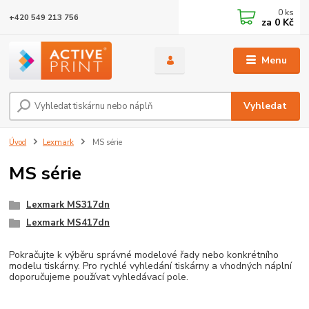
0
ks
+420 549 213 756
za
0 Kč
Menu
Vyhledat
Úvod
Lexmark
MS série
MS série
Lexmark MS317dn
Lexmark MS417dn
Pokračujte k výběru správné modelové řady nebo konkrétního
modelu tiskárny. Pro rychlé vyhledání tiskárny a vhodných náplní
doporučujeme používat vyhledávací pole.