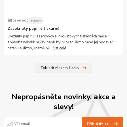
08
.
06
.
2020
Návody
Zaseknutý papír v tiskárně
Uvíznutý papír v laserových a inkoustových tiskárnách může
způsobit několik příčin, papír byl vložen šikmo nebo jej podavač
natahuje šikmo, špatně př...
číst celé
Zobrazit všechny články
Nepropásněte novinky, akce a
slevy!
Přihlásit se