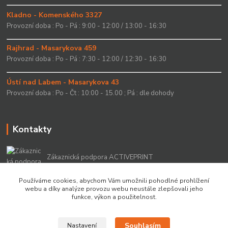
Kladno - Komenského 3327
Provozní doba : Po - Pá : 9:00 - 12:00 / 13:00 - 16:30
Rajhrad - Masarykova 459
Provozní doba : Po - Pá : 7:30 - 12:00 / 12:30 - 16:30
Ústí nad Labem - Masarykova 43
Provozní doba : Po - Čt : 10:00 - 15.00 ; Pá : dle dohody
Kontakty
Zákaznická podpora ACTIVEPRINT
+420 549 213 756
Používáme cookies, abychom Vám umožnili pohodlné prohlížení
webu a díky analýze provozu webu neustále zlepšovali jeho
info@activeprint.cz
funkce, výkon a použitelnost.
Souhlasím
Nastavení