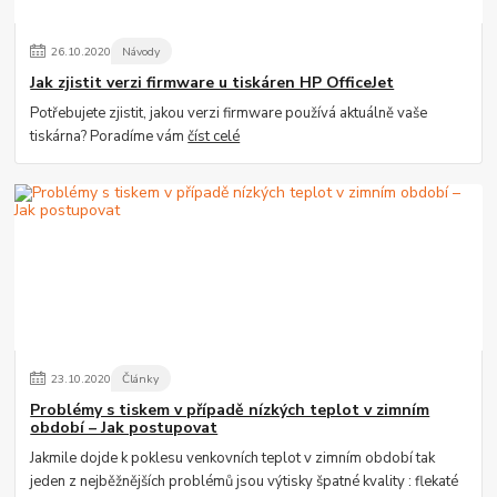
26
.
10
.
2020
Návody
Jak zjistit verzi firmware u tiskáren HP OfficeJet
Potřebujete zjistit, jakou verzi firmware používá aktuálně vaše
tiskárna? Poradíme vám
číst celé
23
.
10
.
2020
Články
Problémy s tiskem v případě nízkých teplot v zimním
období – Jak postupovat
Jakmile dojde k poklesu venkovních teplot v zimním období tak
jeden z nejběžnějších problémů jsou výtisky špatné kvality : flekaté