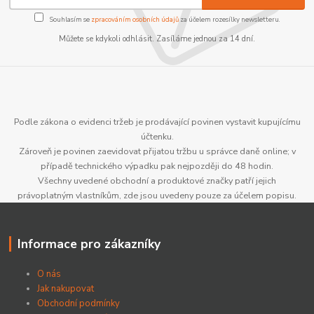
Souhlasím se
zpracováním osobních údajů
za účelem rozesílky newsletteru.
Můžete se kdykoli odhlásit. Zasíláme jednou za 14 dní.
Podle zákona o evidenci tržeb je prodávající povinen vystavit kupujícímu
účtenku.
Zároveň je povinen zaevidovat přijatou tržbu u správce daně online; v
případě technického výpadku pak nejpozději do 48 hodin.
Všechny uvedené obchodní a produktové značky patří jejich
právoplatným vlastníkům, zde jsou uvedeny pouze za účelem popisu.
Informace pro zákazníky
O nás
Jak nakupovat
Obchodní podmínky