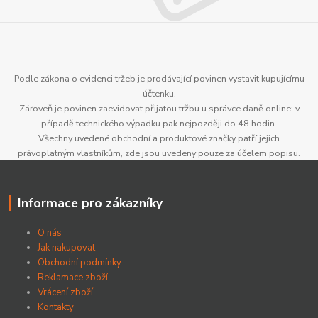
Podle zákona o evidenci tržeb je prodávající povinen vystavit kupujícímu
účtenku.
Zároveň je povinen zaevidovat přijatou tržbu u správce daně online; v
případě technického výpadku pak nejpozději do 48 hodin.
Všechny uvedené obchodní a produktové značky patří jejich
právoplatným vlastníkům, zde jsou uvedeny pouze za účelem popisu.
Informace pro zákazníky
O nás
Jak nakupovat
Obchodní podmínky
Reklamace zboží
Vrácení zboží
Kontakty