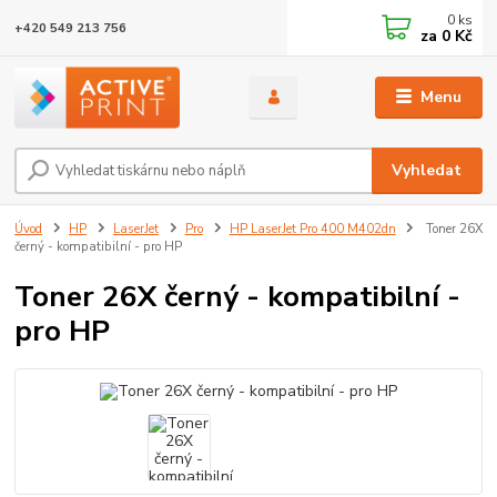
0
ks
+420 549 213 756
za
0 Kč
Menu
Vyhledat
Úvod
HP
LaserJet
Pro
HP LaserJet Pro 400 M402dn
Toner 26X
černý - kompatibilní - pro HP
Toner 26X černý - kompatibilní -
pro HP