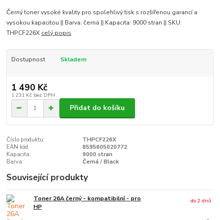
Černý toner vysoké kvality pro spolehlivý tisk s rozšířenou garancí a
vysokou kapacitou || Barva: černá || Kapacita: 9000 stran || SKU:
THPCF226X
celý popis
Dostupnost
Skladem
1 490 Kč
1 231 Kč
bez DPH
Přidat do košíku
Číslo produktu:
THPCF226X
EAN kód:
8595605020772
Kapacita:
9000 stran
Barva:
Černá / Black
Související produkty
Toner 26A černý - kompatibilní - pro
do 2 dnů
HP