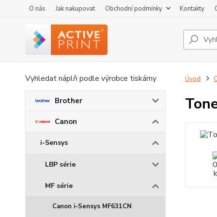
O nás
Jak nakupovat
Obchodní podmínky
Kontakty
Vyhledat náplň podle výrobce tiskárny
Úvod
Tone
Brother
Canon
i-Sensys
LBP série
MF série
Canon i-Sensys MF631CN