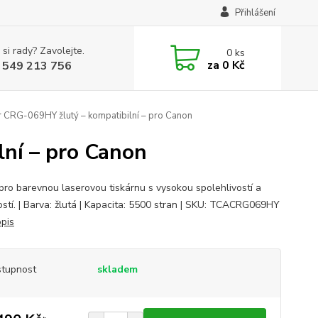
Přihlášení
 si rady? Zavolejte.
0
ks
za
0 Kč
 549 213 756
 CRG-069HY žlutý – kompatibilní – pro Canon
ní – pro Canon
pro barevnou laserovou tiskárnu s vysokou spolehlivostí a
ostí. | Barva: žlutá | Kapacita: 5500 stran | SKU: TCACRG069HY
opis
tupnost
skladem