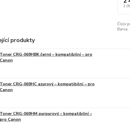
2 
2 0
Číslo p
Barva:
jící produkty
Toner CRG-069HBK černý – kompatibilní – pro
Canon
Toner CRG-069HC azurový – kompatibilní – pro
Canon
Toner CRG-069HM purpurový – kompatibilní –
pro Canon