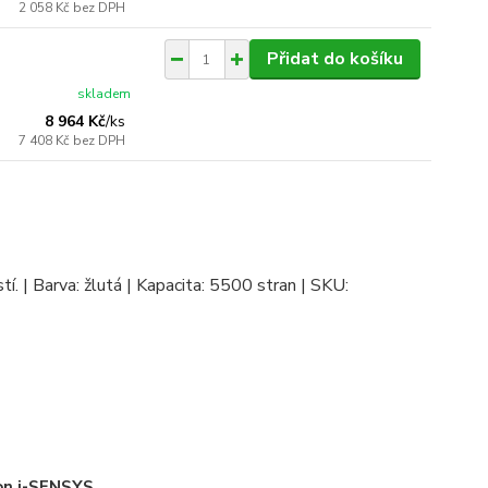
2 058 Kč
bez DPH
Přidat do košíku
skladem
8 964 Kč
/
ks
7 408 Kč
bez DPH
í. | Barva: žlutá | Kapacita: 5500 stran | SKU:
on i-SENSYS