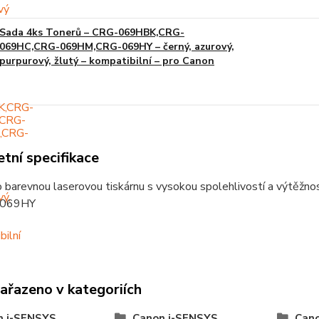
Sada 4ks Tonerů – CRG-069HBK,CRG-
069HC,CRG-069HM,CRG-069HY – černý, azurový,
purpurový, žlutý – kompatibilní – pro Canon
tní specifikace
 barevnou laserovou tiskárnu s vysokou spolehlivostí a výtěžnost
069HY
zařazeno v kategoriích
n i-SENSYS
Canon i-SENSYS
Can