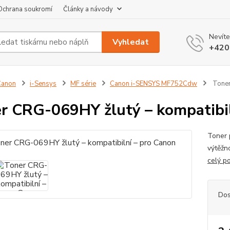
Ochrana soukromí
Články a návody
Nevíte
Vyhledat
+420
Canon
i-Sensys
MF série
Canon i-SENSYS MF752Cdw
Toner
r CRG-069HY žlutý – kompatibil
Toner 
výtěžn
celý p
Dos