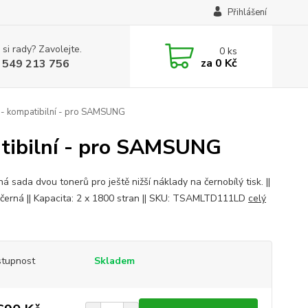
Přihlášení
 si rady? Zavolejte.
0
ks
za
0 Kč
 549 213 756
- kompatibilní - pro SAMSUNG
tibilní - pro SAMSUNG
 sada dvou tonerů pro ještě nižší náklady na černobílý tisk. ||
 černá || Kapacita: 2 x 1800 stran || SKU: TSAMLTD111LD
celý
tupnost
Skladem