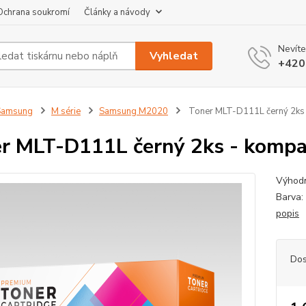
Ochrana soukromí
Články a návody
Nevíte
Vyhledat
+420
Samsung
M série
Samsung M2020
Toner MLT-D111L černý 2ks 
r MLT-D111L černý 2ks - kompa
Výhodná
Barva:
popis
Dos