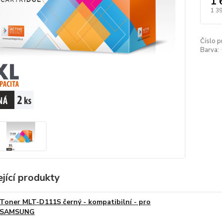
1 
1 3
Číslo p
Barva:
jící produkty
Toner MLT-D111S černý - kompatibilní - pro
SAMSUNG