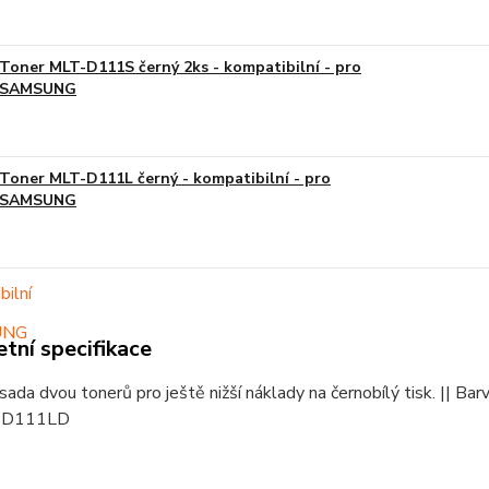
Toner MLT-D111S černý 2ks - kompatibilní - pro
SAMSUNG
Toner MLT-D111L černý - kompatibilní - pro
SAMSUNG
tní specifikace
ada dvou tonerů pro ještě nižší náklady na černobílý tisk. || Barv
D111LD