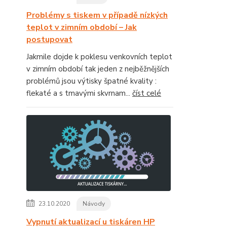
Problémy s tiskem v případě nízkých
teplot v zimním období – Jak
postupovat
Jakmile dojde k poklesu venkovních teplot
v zimním období tak jeden z nejběžnějších
problémů jsou výtisky špatné kvality :
flekaté a s tmavými skvrnam...
číst celé
23.10.2020
Návody
Vypnutí aktualizací u tiskáren HP