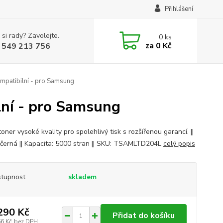
Přihlášení
 si rady? Zavolejte.
0
ks
za
0 Kč
 549 213 756
patibilní - pro Samsung
lní - pro Samsung
oner vysoké kvality pro spolehlivý tisk s rozšířenou garancí. ||
 černá || Kapacita: 5000 stran || SKU: TSAMLTD204L
celý popis
tupnost
skladem
290 Kč
Přidat do košíku
66 Kč
bez DPH