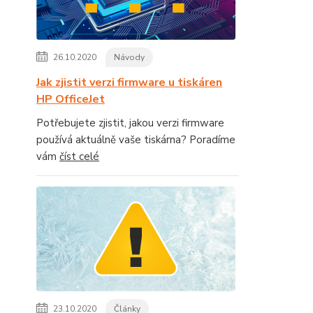
26.10.2020
Návody
Jak zjistit verzi firmware u tiskáren
HP OfficeJet
Potřebujete zjistit, jakou verzi firmware
používá aktuálně vaše tiskárna? Poradíme
vám
číst celé
23.10.2020
Články