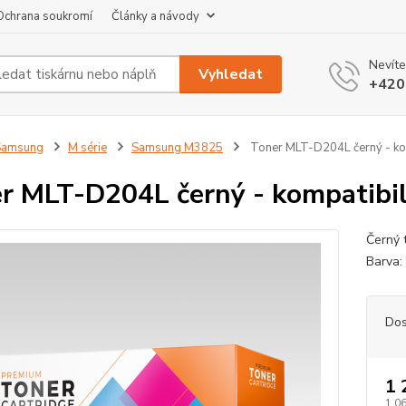
Ochrana soukromí
Články a návody
Nevíte
Vyhledat
+420
Samsung
M série
Samsung M3825
Toner MLT-D204L černý - kom
r MLT-D204L černý - kompatibi
Černý t
Barva:
Dos
1 
1 0