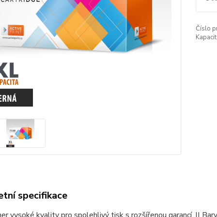
Číslo p
Kapacit
tní specifikace
er vysoké kvality pro spolehlivý tisk s rozšířenou garancí. || 