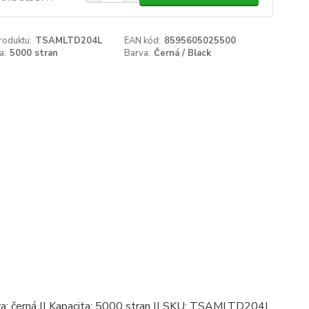
roduktu:
TSAMLTD204L
EAN kód:
8595605025500
a:
5000 stran
Barva:
Černá / Black
Barva: černá || Kapacita: 5000 stran || SKU: TSAMLTD204L