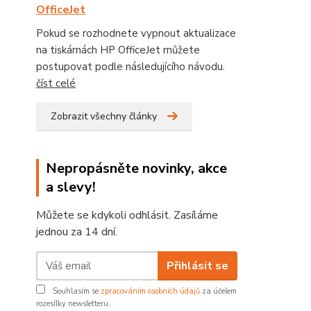
OfficeJet
Pokud se rozhodnete vypnout aktualizace
na tiskárnách HP OfficeJet můžete
postupovat podle následujícího návodu.
číst celé
Zobrazit všechny články
Nepropásněte novinky, akce
a slevy!
Můžete se kdykoli odhlásit. Zasíláme
jednou za 14 dní.
Přihlásit se
Souhlasím se
zpracováním osobních údajů
za účelem
rozesílky newsletteru.