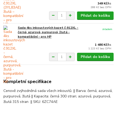
349 Kč
/
ks
288 Kč
bez DPH
Přidat do košíku
Sada 4ks inkoustových kazet č.912XL -
skladem
černá, azurová, purpurová, žlutá -
kompatibilní - pro HP
1 480 Kč
/
ks
1 223 Kč
bez DPH
Přidat do košíku
Kompletní specifikace
Cenově zvýhodněná sada všech inkoustů. || Barva: černá, azurová,
purpurová, žlutá || Kapacita: černá 300 stran; azurová, purpurová,
žlutá 315 stran || SKU: 6ZC74AE