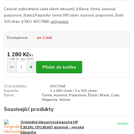
Cenově zvýhodněná sada všech inkoustů. || Barva: černá, azurová,
purpurová, žlutá || Kapacita: černá 300 stran; azurová, purpurová, žlutá
315 stran || SKU: 6ZC74AE
celý popis
Dostupnost
do 2 dnů
1 280 Kč
/
ks
1 058 Kč
bez DPH
Přidat do košíku
Číslo produktu:
6ZC74AE
Kapacita:
1 x 300 stran / 3 x 315 stran
Barva:
Černá, Azurová, Purpurová, Žlutá / Black, Cyan,
Magenta, Yellow
Související produkty
Originální inkoustová kazeta HP
skladem
č.912XL (3YL81AE) azurová - vysoká
kapacita