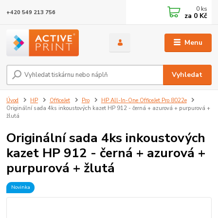
0
ks
+420 549 213 756
za
0 Kč
Menu
Vyhledat
Úvod
HP
OfficeJet
Pro
HP All-In-One OfficeJet Pro 8022e
Originální sada 4ks inkoustových kazet HP 912 - černá + azurová + purpurová +
žlutá
Originální sada 4ks inkoustových
kazet HP 912 - černá + azurová +
purpurová + žlutá
Novinka