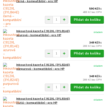
černá – kompatibilní – pro HP
590 Kč
/
ks
488 Kč
bez DPH
Přidat do košíku
Inkoustová kazeta č.912XL (3YL81AE)
skladem
azurová – kompatibilní – pro HP
349 Kč
/
ks
288 Kč
bez DPH
Přidat do košíku
Inkoustová kazeta č.912XL (3YL82AE)
skladem
purpurová – kompatibilní – pro HP
349 Kč
/
ks
288 Kč
bez DPH
Přidat do košíku
Inkoustová kazeta č.912XL (3YL83AE)
skladem
žlutá – kompatibilní – pro HP