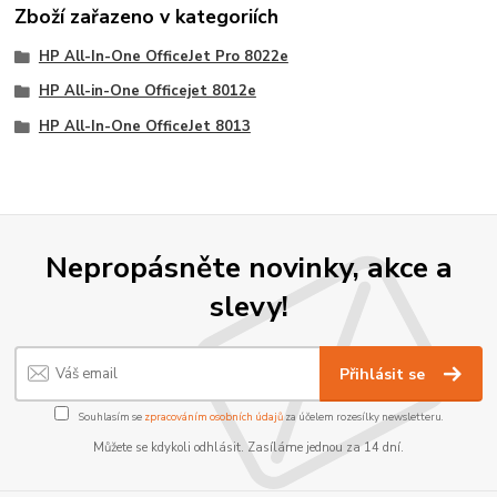
Zboží zařazeno v kategoriích
HP All-In-One OfficeJet Pro 8022e
HP All-in-One Officejet 8012e
HP All-In-One OfficeJet 8013
Nepropásněte novinky, akce a
slevy!
Přihlásit se
Souhlasím se
zpracováním osobních údajů
za účelem rozesílky newsletteru.
Můžete se kdykoli odhlásit. Zasíláme jednou za 14 dní.