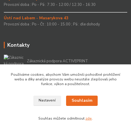
Provozní doba : Po - Pá : 7:30 - 12:00 / 12:30 - 16:30
Ústí nad Labem - Masarykova 43
Provozní doba : Po - Čt : 10:00 - 15.00 ; Pá : dle dohody
Kontakty
Zákaznická podpora ACTIVEPRINT
+420 549 213 756
Používáme cookies, abychom Vám umožnili pohodlné prohlížení
webu a díky analýze provozu webu neustále zlepšovali jeho
info@activeprint.cz
funkce, výkon a použitelnost.
Souhlasím
Nastavení
Copyright 2022 © ActivePrint s.r.o.
Souhlas můžete odmítnout
zde
.
Vytvořeno na
Eshop-rychle.cz