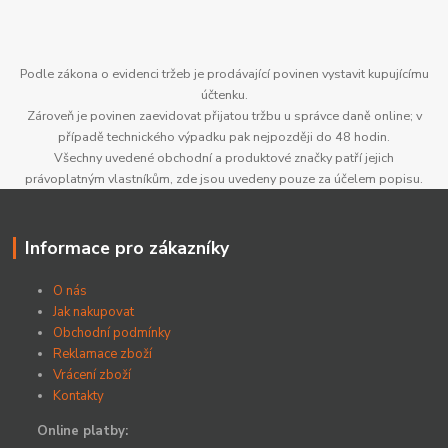
Podle zákona o evidenci tržeb je prodávající povinen vystavit kupujícímu
účtenku.
Zároveň je povinen zaevidovat přijatou tržbu u správce daně online; v
případě technického výpadku pak nejpozději do 48 hodin.
Všechny uvedené obchodní a produktové značky patří jejich
právoplatným vlastníkům, zde jsou uvedeny pouze za účelem popisu.
Informace pro zákazníky
O nás
Jak nakupovat
Obchodní podmínky
Reklamace zboží
Vrácení zboží
Kontakty
Online platby: