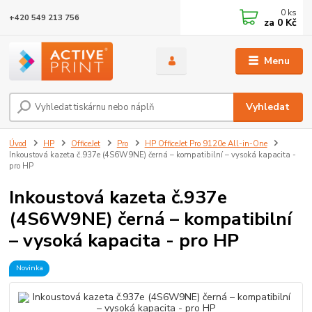
0
ks
+420 549 213 756
za
0 Kč
Menu
Vyhledat
Úvod
HP
OfficeJet
Pro
HP OfficeJet Pro 9120e All-in-One
Inkoustová kazeta č.937e (4S6W9NE) černá – kompatibilní – vysoká kapacita -
pro HP
Inkoustová kazeta č.937e
(4S6W9NE) černá – kompatibilní
– vysoká kapacita - pro HP
Novinka