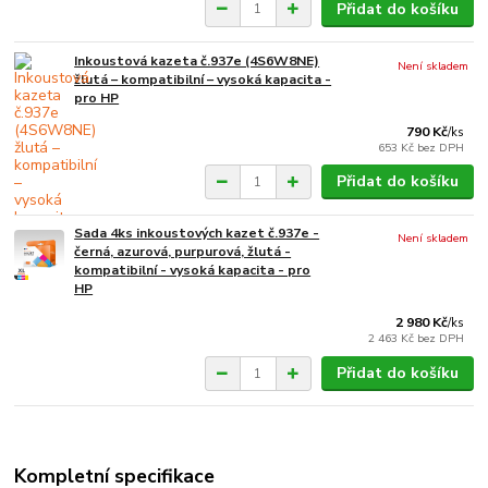
Přidat do košíku
Inkoustová kazeta č.937e (4S6W8NE)
Není skladem
žlutá – kompatibilní – vysoká kapacita -
pro HP
790 Kč
/
ks
653 Kč
bez DPH
Přidat do košíku
Sada 4ks inkoustových kazet č.937e -
Není skladem
černá, azurová, purpurová, žlutá -
kompatibilní - vysoká kapacita - pro
HP
2 980 Kč
/
ks
2 463 Kč
bez DPH
Přidat do košíku
Kompletní specifikace