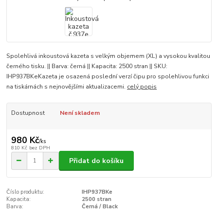
Spolehlivá inkoustová kazeta s velkým objemem (XL) a vysokou kvalitou
černého tisku. || Barva: černá || Kapacita: 2500 stran || SKU:
IHP937BKeKazeta je osazená poslední verzí čipu pro spolehlivou funkci
na tiskárnách s nejnovějšími aktualizacemi.
celý popis
Dostupnost
Není skladem
980 Kč
/
ks
810 Kč
bez DPH
Přidat do košíku
Číslo produktu:
IHP937BKe
Kapacita:
2500 stran
Barva:
Černá / Black