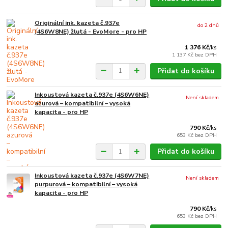
Originální ink. kazeta č.937e
do 2 dnů
(4S6W8NE) žlutá - EvoMore - pro HP
1 376 Kč
/
ks
1 137 Kč
bez DPH
Přidat do košíku
Inkoustová kazeta č.937e (4S6W6NE)
Není skladem
azurová – kompatibilní – vysoká
kapacita - pro HP
790 Kč
/
ks
653 Kč
bez DPH
Přidat do košíku
Inkoustová kazeta č.937e (4S6W7NE)
Není skladem
purpurová – kompatibilní – vysoká
kapacita - pro HP
790 Kč
/
ks
653 Kč
bez DPH