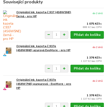
Související produkty
Originální ink. kazeta č.937 (4S6W5NE)
do 2 dnů
černá - pro HP
1 075 Kč
/
ks
888 Kč
bez DPH
Přidat do košíku
Originální ink. kazeta č.937e
do 2 dnů
(4S6W6NE) azurová EvoMore - pro HP
1 376 Kč
/
ks
1 137 Kč
bez DPH
Přidat do košíku
Originální ink. kazeta č.937e
do 2 dnů
(4S6W7NE) purpurová - EvoMore - pro
HP
1 376 Kč
/
ks
1 137 Kč
bez DPH
Přidat do košíku