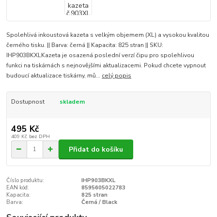
Spolehlivá inkoustová kazeta s velkým objemem (XL) a vysokou kvalitou
černého tisku. || Barva: černá || Kapacita: 825 stran || SKU:
IHP903BKXLKazeta je osazená poslední verzí čipu pro spolehlivou
funkci na tiskárnách s nejnovějšími aktualizacemi. Pokud chcete vypnout
budoucí aktualizace tiskárny, mů...
celý popis
Dostupnost
skladem
495 Kč
409 Kč
bez DPH
Přidat do košíku
Číslo produktu:
IHP903BKXL
EAN kód:
8595605022783
Kapacita:
825 stran
Barva:
Černá / Black