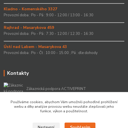
Kladno - Komenského 3327
Provozní doba : Po - Pá : 9:00 - 12:00 / 13:00 - 16:30
Rajhrad - Masarykova 459
Provozní doba : Po - Pá : 7:30 - 12:00 / 12:30 - 16:30
Ústí nad Labem - Masarykova 43
Provozní doba : Po - Čt : 10:00 - 15.00 ; Pá : dle dohody
Kontakty
Zákaznická podpora ACTIVEPRINT
+420 549 213 756
Používáme cookies, abychom Vám umožnili pohodlné prohlížení
webu a díky analýze provozu webu neustále zlepšovali jeho
info@activeprint.cz
funkce, výkon a použitelnost.
Souhlasím
Nastavení