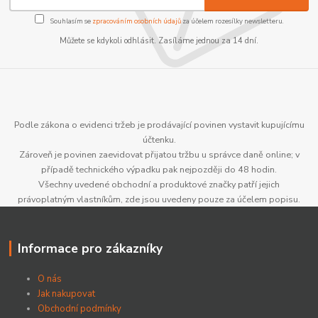
Souhlasím se
zpracováním osobních údajů
za účelem rozesílky newsletteru.
Můžete se kdykoli odhlásit. Zasíláme jednou za 14 dní.
Podle zákona o evidenci tržeb je prodávající povinen vystavit kupujícímu
účtenku.
Zároveň je povinen zaevidovat přijatou tržbu u správce daně online; v
případě technického výpadku pak nejpozději do 48 hodin.
Všechny uvedené obchodní a produktové značky patří jejich
právoplatným vlastníkům, zde jsou uvedeny pouze za účelem popisu.
Informace pro zákazníky
O nás
Jak nakupovat
Obchodní podmínky