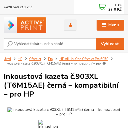
0
ks
+420 549 213 756
za
0 Kč
Menu
Vyhledat
Úvod
HP
OfficeJet
Pro
HP All-In-One OfficeJet Pro 6950
Inkoustová kazeta č.903XL (T6M15AE) černá – kompatibilní – pro HP
Inkoustová kazeta č.903XL
(T6M15AE) černá – kompatibilní
– pro HP