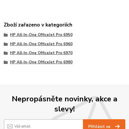
Zboží zařazeno v kategoriích
HP All-In-One OfficeJet Pro 6950
HP All-In-One OfficeJet Pro 6960
HP All-In-One OfficeJet Pro 6970
HP All-In-One OfficeJet Pro 6980
Nepropásněte novinky, akce a
slevy!
Přihlásit se