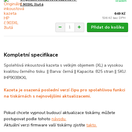
skladem
č.903XL žlutá
649 Kč
536 Kč
bez DPH
Přidat do košíku
Kompletní specifikace
Spolehlivá inkoustová kazeta s velkým objemem (XL) a vysokou
kvalitou černého tisku. || Barva: černá || Kapacita: 825 stran || SKU:
IHP903BKXL
Kazeta je osazená poslední verzí čipu pro spolehlivou funkci
na tiskárnách s nejnovějšími aktualizacemi.
Pokud chcete vypnout budoucí aktualizace tiskárny, můžete
postupovat podle tohoto
návodu.
Aktuální verzi firmware vaší tiskárny zjistíte
takto.