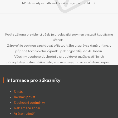
Můžete se kdykoli odhlásit. Zasíláme jednou za 14 dní.
Podle zákona o evidenci tržeb je prodávající povinen vystavit kupujícímu
účtenku.
Zároveň je povinen zaevidovat přijatou tržbu u správce daně online; v
případě technického výpadku pak nejpozději do 48 hodin.
Všechny uvedené obchodní a produktové značky patří jejich
právoplatným vlastníkům, zde jsou uvedeny pouze za účelem popisu.
Informace pro zákazníky
O nás
Jak nakupovat
Obchodní podmínky
Reklamace zboží
Vrácení zboží