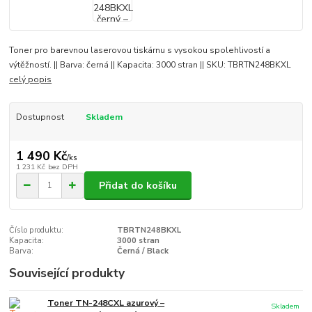
Toner pro barevnou laserovou tiskárnu s vysokou spolehlivostí a
výtěžností. || Barva: černá || Kapacita: 3000 stran || SKU: TBRTN248BKXL
celý popis
Dostupnost
Skladem
1 490 Kč
/
ks
1 231 Kč
bez DPH
Přidat do košíku
Číslo produktu:
TBRTN248BKXL
Kapacita:
3000 stran
Barva:
Černá / Black
Související produkty
Toner TN-248CXL azurový –
Skladem