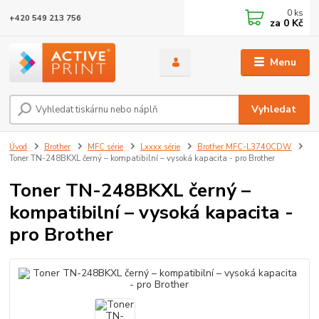
0
ks
+420 549 213 756
za
0 Kč
Menu
Vyhledat
Úvod
Brother
MFC série
Lxxxx série
Brother MFC-L3740CDW
Toner TN-248BKXL černý – kompatibilní – vysoká kapacita - pro Brother
Toner TN-248BKXL černý –
kompatibilní – vysoká kapacita -
pro Brother