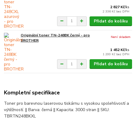
2 827 Kč
/
ks
2 336 Kč
bez DPH
Přidat do košíku
Originální toner TN-248BK černý - pro
Není skladem
BROTHER
1 452 Kč
/
ks
1 200 Kč
bez DPH
Přidat do košíku
Kompletní specifikace
Toner pro barevnou laserovou tiskárnu s vysokou spolehlivostí a
výtěžností. || Barva: černá || Kapacita: 3000 stran || SKU:
TBRTN248BKXL