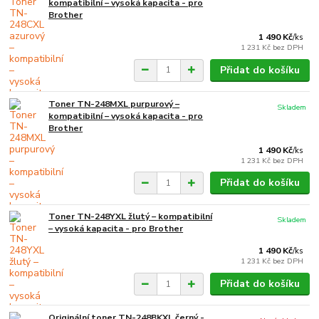
kompatibilní – vysoká kapacita - pro
Brother
1 490 Kč
/
ks
1 231 Kč
bez DPH
Přidat do košíku
Toner TN-248MXL purpurový –
Skladem
kompatibilní – vysoká kapacita - pro
Brother
1 490 Kč
/
ks
1 231 Kč
bez DPH
Přidat do košíku
Toner TN-248YXL žlutý – kompatibilní
Skladem
– vysoká kapacita - pro Brother
1 490 Kč
/
ks
1 231 Kč
bez DPH
Přidat do košíku
Originální toner TN-248BKXL černý -