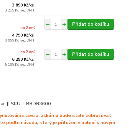
3 890 Kč
/
ks
3 215 Kč
bez DPH
Přidat do košíku
do 2 dnů
4 790 Kč
/
ks
3 959 Kč
bez DPH
do 2 dnů
Přidat do košíku
6 290 Kč
/
ks
5 198 Kč
bez DPH
 stran || SKU: TBRDR3600
ynulování stavu a tiskárna bude stále zobrazovat
e podle návodu, který je přiložen v balení s novým