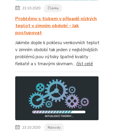
23.10.2020
Články
Problémy s tiskem v případě nízkých
teplot v zimním období – Jak
postupovat
Jakmile dojde k poklesu venkovních teplot
v zimním období tak jeden z nejběžnějších
problémů jsou výtisky špatné kvality :
flekaté a s tmavými skvrnam...
číst celé
23.10.2020
Návody