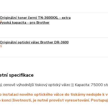
Originální toner černý TN-3600XXL - extra
vysoká kapacita - pro Brother
Originální optický válec Brother DR-3600
tní specifikace
ý, cenově výhodnější tiskový optický válec || Kapacita: 75000
 instalaci nového optického válce do tiskárny nedojde k v
o konci životnosti, je nutné provést vyresetování.
Postupujt