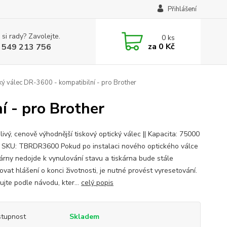
Přihlášení
 si rady? Zavolejte.
0
ks
za
0 Kč
 549 213 756
ý válec DR-3600 - kompatibilní - pro Brother
í - pro Brother
ivý, cenově výhodnější tiskový optický válec || Kapacita: 75000
|| SKU: TBRDR3600 Pokud po instalaci nového optického válce
kárny nedojde k vynulování stavu a tiskárna bude stále
vat hlášení o konci životnosti, je nutné provést vyresetování.
ujte podle návodu, kter...
celý popis
tupnost
Skladem