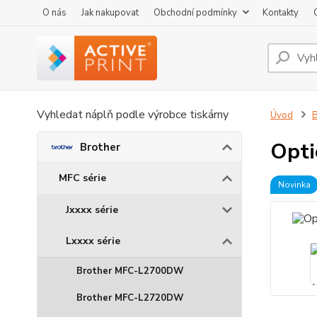
O nás
Jak nakupovat
Obchodní podmínky
Kontakty
Vyhledat náplň podle výrobce tiskárny
Úvod
B
Opti
Brother
MFC série
Novinka
Jxxxx série
Lxxxx série
Brother MFC-L2700DW
Brother MFC-L2720DW