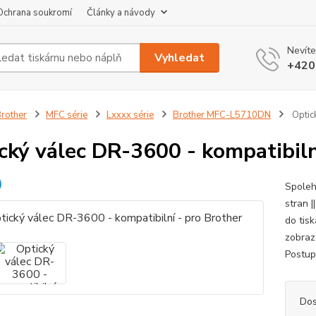
Ochrana soukromí
Články a návody
Nevíte
Vyhledat
+420
rother
MFC série
Lxxxx série
Brother MFC-L5710DN
Optick
cký válec DR-3600 - kompatibiln
Spolehl
stran 
do tis
zobrazo
Postup
Dos