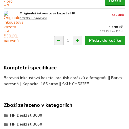
Detail
Originální inkoustová kazeta HP
do 2 dnů
č.301XL barevná
1 190 Kč
983 Kč
bez DPH
Přidat do košíku
Kompletní specifikace
Barevná inkoustová kazeta, pro tisk obrázků a fotografií. || Barva:
barevná || Kapacita: 165 stran || SKU: CH562EE
Zboží zařazeno v kategoriích
HP DeskJet 3000
HP DeskJet 3050