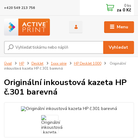
0
ks
+420 549 213 756
za
0 Kč
Menu
Vyhledat
Úvod
HP
DeskJet
1xxx série
HP DeskJet 1000
Originální
inkoustová kazeta HP č.301 barevná
Originální inkoustová kazeta HP
č.301 barevná