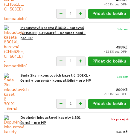
405 Kč
bez DPH
Přidat do košíku
Inkoustová kazeta č.301XL barevná
Skladem
(CH562EE, CH564EE) - kompatibilní -
pro HP
498 Kč
412 Kč
bez DPH
Přidat do košíku
Sada 2ks inkoustových kazet č. 301XL -
Skladem
černá + barevná - kompatibilní - pro HP
890 Kč
736 Kč
bez DPH
Přidat do košíku
Doplnění inkoustové kazety č.301
Na prodejně
černá - pro HP
149 Kč