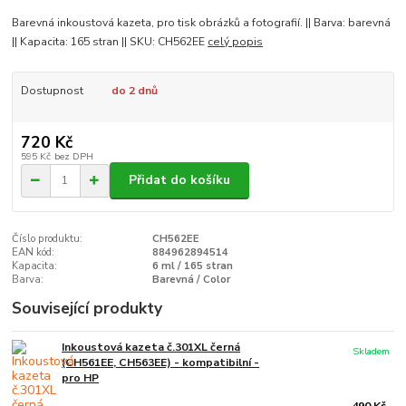
Barevná inkoustová kazeta, pro tisk obrázků a fotografií. || Barva: barevná
|| Kapacita: 165 stran || SKU: CH562EE
celý popis
Dostupnost
do 2 dnů
720 Kč
595 Kč
bez DPH
Přidat do košíku
Číslo produktu:
CH562EE
EAN kód:
884962894514
Kapacita:
6 ml / 165 stran
Barva:
Barevná / Color
Související produkty
Inkoustová kazeta č.301XL černá
Skladem
(CH561EE, CH563EE) - kompatibilní -
pro HP
490 Kč