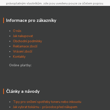
právoplatným vlastníkům, zde jsou uvedeny pouze za účelem popisu.
Informace pro zákazníky
O nás
Jak nakupovat
Obchodní podmínky
Reklamace zboží
Vrácení zboží
Kontakty
Online platby:
Články a návody
Tipy pro snížení spotřeby toneru nebo inkoustu
Jak vybrat tiskárnu - průvodce před nákupem