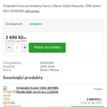
Originální toner pro tiskárny Canon. | Barva: žlutá | Kapacita: 2350 stran |
SKU: 5103C002
celý popis
Dostupnost
skladem
2 690 Kč
/
ks
2 223 Kč
bez DPH
Přidat do košíku
Číslo produktu:
5103C002
Kapacita:
2350 stran
Barva:
Žlutá / Yellow
Související produkty
Originální toner CRG-067HBK
skladem
(5106C002) černý pro CANON
2 690 Kč
/
ks
2 223 Kč
bez DPH