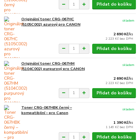
Přidat do košíku
Originální toner CRG-067HC
skladem
(5105C002) azurový pro CANON
2 690 Kč
/
ks
2 223 Kč
bez DPH
Přidat do košíku
Originální toner CRG-067HM
skladem
(5104C002) purpurový pro CANON
2 690 Kč
/
ks
2 223 Kč
bez DPH
Přidat do košíku
Toner CRG-067HBK černý –
skladem
kompatibilní – pro Canon
1 390 Kč
/
ks
1 149 Kč
bez DPH
Přidat do košíku