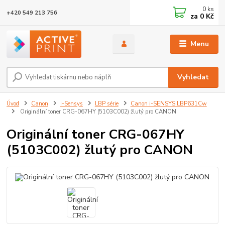
0
ks
+420 549 213 756
za
0 Kč
Menu
Vyhledat
Úvod
Canon
i-Sensys
LBP série
Canon i-SENSYS LBP631Cw
Originální toner CRG-067HY (5103C002) žlutý pro CANON
Originální toner CRG-067HY
(5103C002) žlutý pro CANON