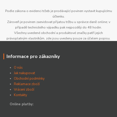
Podle zákona o evidenci tržeb je prodávající povinen vystavit kupujícímu
účtenku.
Zároveň je povinen zaevidovat přijatou tržbu u správce daně online; v
případě technického výpadku pak nejpozději do 48 hodin.
Všechny uvedené obchodní a produktové značky patří jejich
právoplatným vlastníkům, zde jsou uvedeny pouze za účelem popisu.
Informace pro zákazníky
O nás
Jak nakupovat
Obchodní podmínky
Reklamace zboží
Vrácení zboží
Kontakty
Online platby: