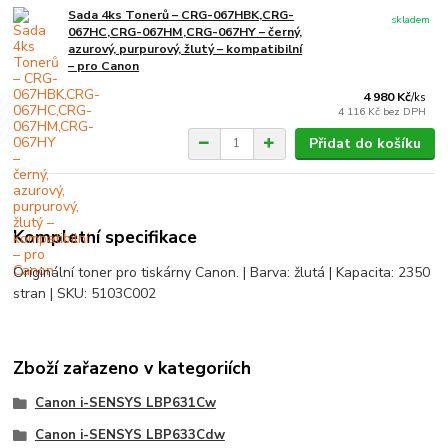
Sada 4ks Tonerů – CRG-067HBK,CRG-
skladem
067HC,CRG-067HM,CRG-067HY – černý,
azurový, purpurový, žlutý – kompatibilní
– pro Canon
4 980 Kč
/
ks
4 116 Kč
bez DPH
Přidat do košíku
Kompletní specifikace
Originální toner pro tiskárny Canon. | Barva: žlutá | Kapacita: 2350
stran | SKU: 5103C002
Zboží zařazeno v kategoriích
Canon i-SENSYS LBP631Cw
Canon i-SENSYS LBP633Cdw