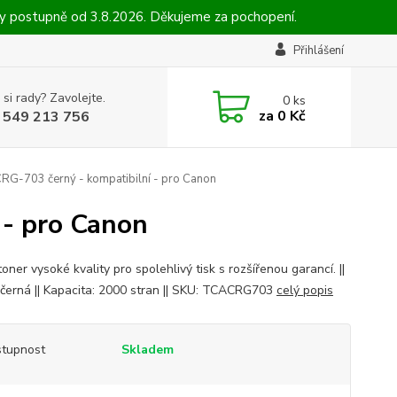
ny postupně od 3.8.2026. Děkujeme za pochopení.
Přihlášení
 si rady? Zavolejte.
0
ks
za
0 Kč
 549 213 756
RG-703 černý - kompatibilní - pro Canon
 - pro Canon
oner vysoké kvality pro spolehlivý tisk s rozšířenou garancí. ||
 černá || Kapacita: 2000 stran || SKU: TCACRG703
celý popis
tupnost
Skladem