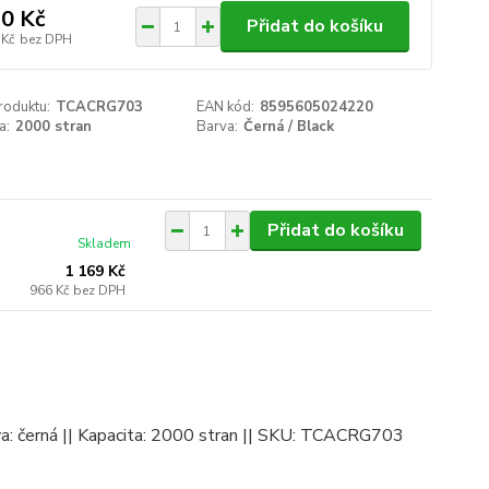
0 Kč
Přidat do košíku
 Kč
bez DPH
roduktu:
TCACRG703
EAN kód:
8595605024220
a:
2000 stran
Barva:
Černá / Black
Přidat do košíku
Skladem
1 169 Kč
966 Kč
bez DPH
arva: černá || Kapacita: 2000 stran || SKU: TCACRG703