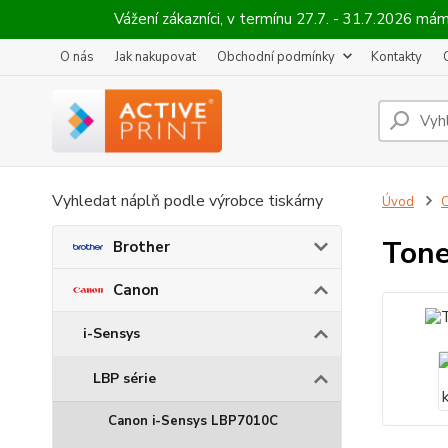
Vážení zákazníci, v termínu 27.7. - 31.7.2026 
O nás
Jak nakupovat
Obchodní podmínky
Kontakty
Vyhledat náplň podle výrobce tiskárny
Úvod
Tone
Brother
Canon
i-Sensys
LBP série
Canon i-Sensys LBP7010C