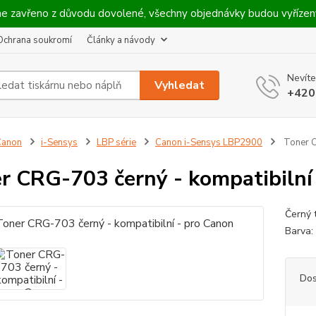
máme zavřeno z důvodu dovolené, všechny objednávky budou vyříze
Ochrana soukromí
Články a návody
Nevíte
Vyhledat
+420
Canon
i-Sensys
LBP série
Canon i-Sensys LBP2900
Toner C
r CRG-703 černý - kompatibilní
Černý t
Barva:
Dos