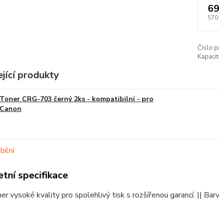
69
570
Číslo p
Kapacit
jící produkty
Toner CRG-703 černý 2ks - kompatibilní - pro
Canon
tní specifikace
er vysoké kvality pro spolehlivý tisk s rozšířenou garancí. || B