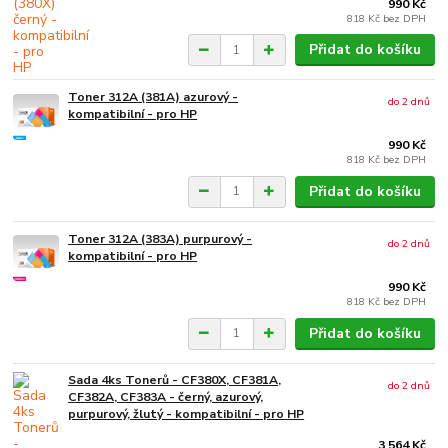
990 Kč
818 Kč
bez DPH
Přidat do košíku
Toner 312A (381A) azurový -
do 2 dnů
kompatibilní - pro HP
990 Kč
818 Kč
bez DPH
Přidat do košíku
Toner 312A (383A) purpurový -
do 2 dnů
kompatibilní - pro HP
990 Kč
818 Kč
bez DPH
Přidat do košíku
Sada 4ks Tonerů - CF380X, CF381A,
do 2 dnů
CF382A, CF383A - černý, azurový,
purpurový, žlutý - kompatibilní - pro HP
3 564 Kč