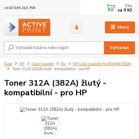
0
ks
+420 549 213 756
za
0 Kč
Menu
Vyhledat
Úvod
HP
Color LaserJet
Pro
HP Color LaserJet Pro 400 M476DN
Toner 312A (382A) žlutý - kompatibilní - pro HP
Toner 312A (382A) žlutý -
kompatibilní - pro HP