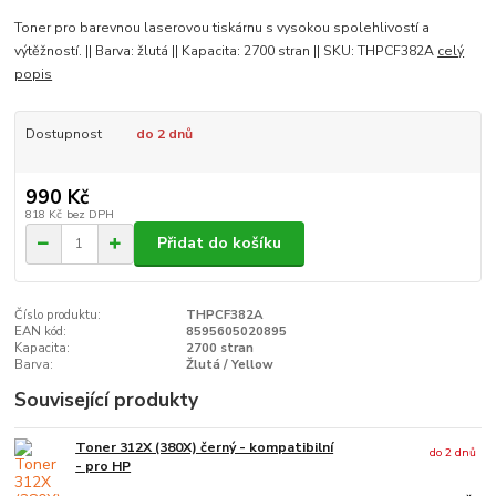
Toner pro barevnou laserovou tiskárnu s vysokou spolehlivostí a
výtěžností. || Barva: žlutá || Kapacita: 2700 stran || SKU: THPCF382A
celý
popis
Dostupnost
do 2 dnů
990 Kč
818 Kč
bez DPH
Přidat do košíku
Číslo produktu:
THPCF382A
EAN kód:
8595605020895
Kapacita:
2700 stran
Barva:
Žlutá / Yellow
Související produkty
Toner 312X (380X) černý - kompatibilní
do 2 dnů
- pro HP