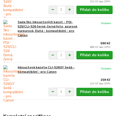
131 Kč
bez DPH
Přidat do košíku
Sada 5ks inkoustových kazet - PGI-
Skladem
525/CLI-526 černá, černá foto, azurová,
purpurová, žlutá - kompatibilní - pro
Canon
590 Kč
488 Kč
bez DPH
Přidat do košíku
Inkoustová kazeta CLI-526GY šedá -
Skladem
kompatibilní - pro Canon
159 Kč
131 Kč
bez DPH
Přidat do košíku