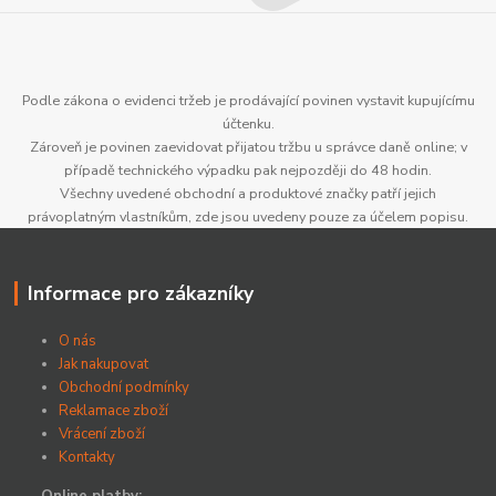
Podle zákona o evidenci tržeb je prodávající povinen vystavit kupujícímu
účtenku.
Zároveň je povinen zaevidovat přijatou tržbu u správce daně online; v
případě technického výpadku pak nejpozději do 48 hodin.
Všechny uvedené obchodní a produktové značky patří jejich
právoplatným vlastníkům, zde jsou uvedeny pouze za účelem popisu.
Informace pro zákazníky
O nás
Jak nakupovat
Obchodní podmínky
Reklamace zboží
Vrácení zboží
Kontakty