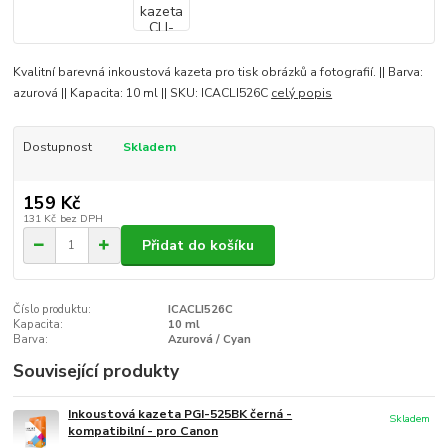
Kvalitní barevná inkoustová kazeta pro tisk obrázků a fotografií. || Barva:
azurová || Kapacita: 10 ml || SKU: ICACLI526C
celý popis
Dostupnost
Skladem
159 Kč
131 Kč
bez DPH
Přidat do košíku
Číslo produktu:
ICACLI526C
Kapacita:
10 ml
Barva:
Azurová / Cyan
Související produkty
Inkoustová kazeta PGI-525BK černá -
Skladem
kompatibilní - pro Canon