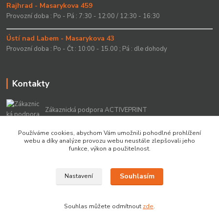
Rajhrad - Masarykova 459
Provozní doba : Po - Pá : 7:30 - 12:00 / 12:30 - 16:30
Ústí nad Labem - Masarykova 43
Provozní doba : Po - Čt : 10:00 - 15.00 ; Pá : dle dohody
Kontakty
Zákaznická podpora ACTIVEPRINT
+420 549 213 756
Používáme cookies, abychom Vám umožnili pohodlné prohlížení
webu a díky analýze provozu webu neustále zlepšovali jeho
info@activeprint.cz
funkce, výkon a použitelnost.
Souhlasím
Nastavení
Copyright 2022 © ActivePrint s.r.o.
Souhlas můžete odmítnout
zde
.
Vytvořeno na
Eshop-rychle.cz