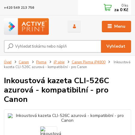
0
ks
+420 549 213 756
za
0 Kč
Menu
Vyhledat
Úvod
Canon
Pixma
iP série
Canon Pixma iP4800
Inkoustová
kazeta CLI-526C azurová - kompatibilní - pro Canon
Inkoustová kazeta CLI-526C
azurová - kompatibilní - pro
Canon