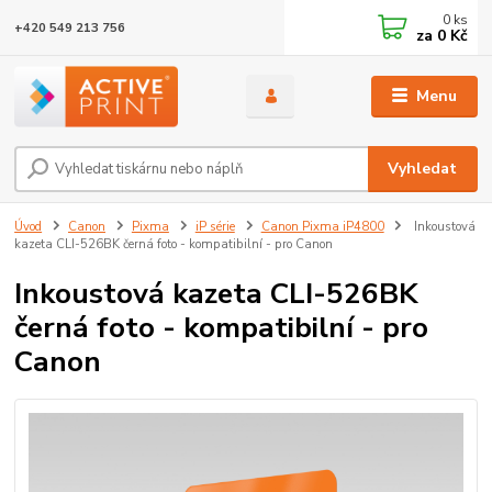
0
ks
+420 549 213 756
za
0 Kč
Menu
Vyhledat
Úvod
Canon
Pixma
iP série
Canon Pixma iP4800
Inkoustová
kazeta CLI-526BK černá foto - kompatibilní - pro Canon
Inkoustová kazeta CLI-526BK
černá foto - kompatibilní - pro
Canon