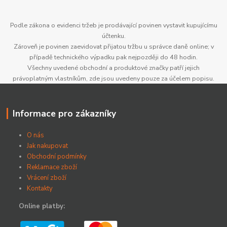
Podle zákona o evidenci tržeb je prodávající povinen vystavit kupujícímu
účtenku.
Zároveň je povinen zaevidovat přijatou tržbu u správce daně online; v
případě technického výpadku pak nejpozději do 48 hodin.
Všechny uvedené obchodní a produktové značky patří jejich
právoplatným vlastníkům, zde jsou uvedeny pouze za účelem popisu.
Informace pro zákazníky
O nás
Jak nakupovat
Obchodní podmínky
Reklamace zboží
Vrácení zboží
Kontakty
Online platby: