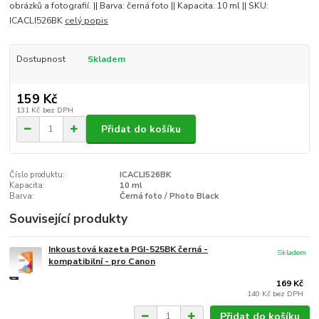
obrázků a fotografií. || Barva: černá foto || Kapacita: 10 ml || SKU:
ICACLI526BK
celý popis
Dostupnost
Skladem
159 Kč
131 Kč
bez DPH
Přidat do košíku
Číslo produktu:
ICACLI526BK
Kapacita:
10 ml
Barva:
Černá foto / Photo Black
Související produkty
Inkoustová kazeta PGI-525BK černá -
Skladem
kompatibilní - pro Canon
169 Kč
140 Kč
bez DPH
Přidat do košíku