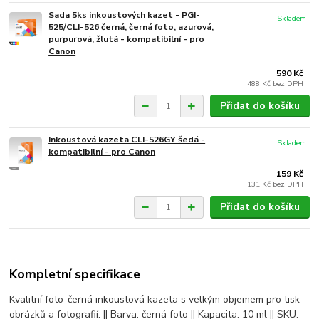
Sada 5ks inkoustových kazet - PGI-
Skladem
525/CLI-526 černá, černá foto, azurová,
purpurová, žlutá - kompatibilní - pro
Canon
590 Kč
488 Kč
bez DPH
Přidat do košíku
Inkoustová kazeta CLI-526GY šedá -
Skladem
kompatibilní - pro Canon
159 Kč
131 Kč
bez DPH
Přidat do košíku
Kompletní specifikace
Kvalitní foto-černá inkoustová kazeta s velkým objemem pro tisk
obrázků a fotografií. || Barva: černá foto || Kapacita: 10 ml || SKU: