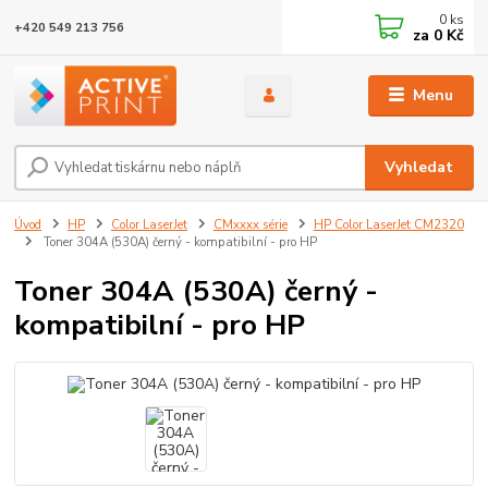
0
ks
+420 549 213 756
za
0 Kč
Menu
Vyhledat
Úvod
HP
Color LaserJet
CMxxxx série
HP Color LaserJet CM2320
Toner 304A (530A) černý - kompatibilní - pro HP
Toner 304A (530A) černý -
kompatibilní - pro HP