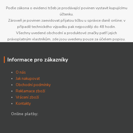
Podle zákona o evidenci tržeb je prodávající povinen vystavit kupujícímu
účtenku.
Zároveň je povinen zaevidovat přijatou tržbu u správce daně online; v
případě technického výpadku pak nejpozději do 48 hodin.
Všechny uvedené obchodní a produktové značky patří jejich
právoplatným vlastníkům, zde jsou uvedeny pouze za účelem popisu.
Informace pro zákazníky
O nás
Jak nakupovat
Obchodní podmínky
Reklamace zboží
Vrácení zboží
Kontakty
Online platby: