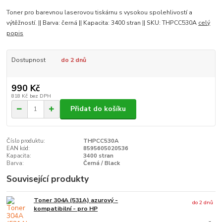
Toner pro barevnou laserovou tiskárnu s vysokou spolehlivostí a
výtěžností. || Barva: černá || Kapacita: 3400 stran || SKU: THPCC530A
celý
popis
Dostupnost
do 2 dnů
990 Kč
818 Kč
bez DPH
Přidat do košíku
Číslo produktu:
THPCC530A
EAN kód:
8595605020536
Kapacita:
3400 stran
Barva:
Černá / Black
Související produkty
Toner 304A (531A) azurový -
do 2 dnů
kompatibilní - pro HP