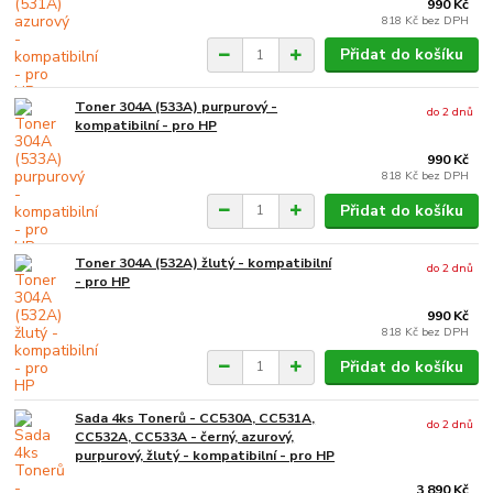
990 Kč
818 Kč
bez DPH
Přidat do košíku
Toner 304A (533A) purpurový -
do 2 dnů
kompatibilní - pro HP
990 Kč
818 Kč
bez DPH
Přidat do košíku
Toner 304A (532A) žlutý - kompatibilní
do 2 dnů
- pro HP
990 Kč
818 Kč
bez DPH
Přidat do košíku
Sada 4ks Tonerů - CC530A, CC531A,
do 2 dnů
CC532A, CC533A - černý, azurový,
purpurový, žlutý - kompatibilní - pro HP
3 890 Kč