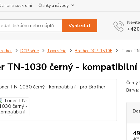
Ochrana soukromí
Články a návody
Nevíte
Vyhledat
+420
rother
DCP série
1xxx série
Brother DCP-1510E
Toner TN-
r TN-1030 černý - kompatibilní 
Černý t
Barva:
Dos
49
405