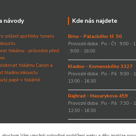
a návody
Kde nás najdete
ro snížení spotřeby toneru
Brno - Palackého tř. 50
nkoustu
Provozní doba : Po - Čt : 9:00 - 1
brat tiskárnu - průvodce před
: 9:00 - 16:00
em
blokovat tiskárnu Canon a
Kladno - Komenského 3327
t hladinu inkoustu
Provozní doba : Po - Pá : 9:00 - 1
utý papír v tiskárně
13:00 - 16:30
Rajhrad - Masarykova 459
Provozní doba : Po - Pá : 7:30 - 1
12:30 - 16:30
Ústí nad Labem - Masarykov
Provozní doba : Po - Čt : 10:00 - 
, abychom Vám umožnili pohodlné prohlížení webu a díky analýze pro