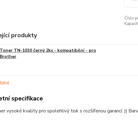
Číslo p
Kapacit
jící produkty
Toner TN-1030 černý 2ks - kompatibilní - pro
Brother
tní specifikace
er vysoké kvality pro spolehlivý tisk s rozšířenou garancí. || B