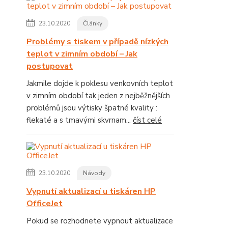
23.10.2020
Články
Problémy s tiskem v případě nízkých
teplot v zimním období – Jak
postupovat
Jakmile dojde k poklesu venkovních teplot
v zimním období tak jeden z nejběžnějších
problémů jsou výtisky špatné kvality :
flekaté a s tmavými skvrnam...
číst celé
23.10.2020
Návody
Vypnutí aktualizací u tiskáren HP
OfficeJet
Pokud se rozhodnete vypnout aktualizace