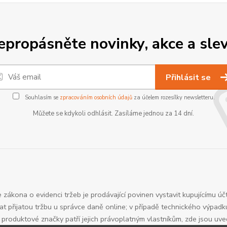
epropásněte novinky, akce a slev
Přihlásit se
Souhlasím se
zpracováním osobních údajů
za účelem rozesílky newsletteru.
Můžete se kdykoli odhlásit. Zasíláme jednou za 14 dní.
 zákona o evidenci tržeb je prodávající povinen vystavit kupujícímu úč
t přijatou tržbu u správce daně online; v případě technického výpadk
roduktové značky patří jejich právoplatným vlastníkům, zde jsou uv