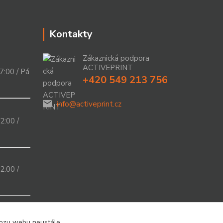
Kontakty
Zákaznická podpora
ACTIVEPRINT
7:00 / Pá
+420 549 213 756
info@activeprint.cz
2:00 /
2:00 /
a 43
15.00 ;
vozu webu neustále