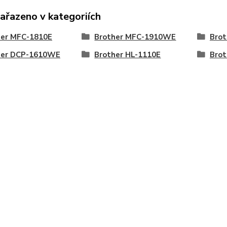
zařazeno v kategoriích
her MFC-1810E
Brother MFC-1910WE
Brot
her DCP-1610WE
Brother HL-1110E
Brot