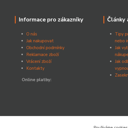
Informace pro zákazníky
Články 
O nás
Tipy p
Jak nakupovat
nebo i
Obchodní podmínky
Jak vy
Reklamace zboží
nákup
Vrácení zboží
Jak od
Kontakty
vypnou
Zasekn
Online platby:
Používáme cookies