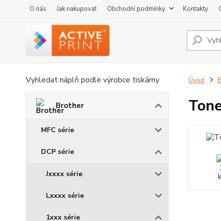
O nás
Jak nakupovat
Obchodní podmínky
Kontakty
Vyhledat náplň podle výrobce tiskárny
Úvod
B
Tone
Brother
MFC série
DCP série
Jxxxx série
Lxxxx série
1xxx série