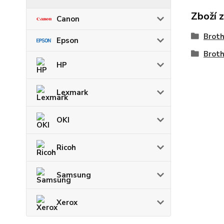
Zboží 
Canon
Brot
Epson
Brot
HP
Lexmark
OKI
Ricoh
Samsung
Xerox