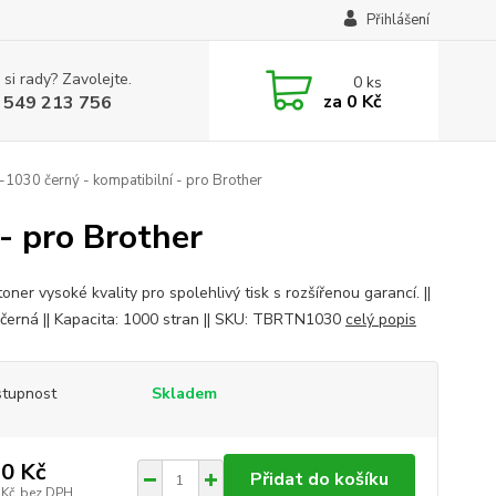
Přihlášení
 si rady? Zavolejte.
0
ks
za
0 Kč
 549 213 756
1030 černý - kompatibilní - pro Brother
- pro Brother
oner vysoké kvality pro spolehlivý tisk s rozšířenou garancí. ||
 černá || Kapacita: 1000 stran || SKU: TBRTN1030
celý popis
tupnost
Skladem
0 Kč
Přidat do košíku
 Kč
bez DPH