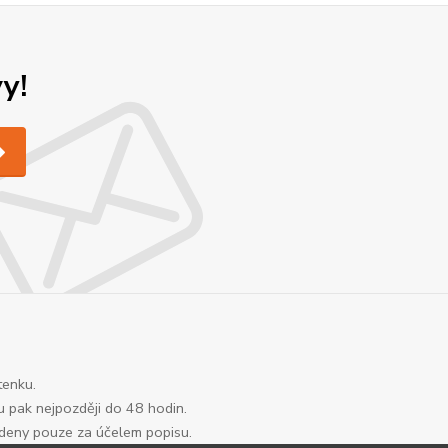
y!
tenku.
u pak nejpozději do 48 hodin.
edeny pouze za účelem popisu.