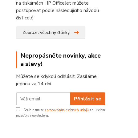
na tiskárnách HP OfficeJet můžete
postupovat podle následujícího návodu.
číst celé
Zobrazit všechny články
Nepropásněte novinky, akce
a slevy!
Můžete se kdykoli odhlásit. Zasíláme
jednou za 14 dní.
Přihlásit se
Souhlasím se
zpracováním osobních údajů
za účelem
rozesílky newsletteru.