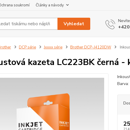
Ochrana soukromí
Články a návody
Nevíte
Vyhledat
+420
rother
DCP série
Jxxxx série
Brother DCP-J4120DW
Inkous
ustová kazeta LC223BK černá - k
Inkoust
Barva:
Dos
25
214