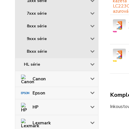
1xxx série
7xxx série
8xxx série
9xxx série
Bxxx série
HL série
Canon
Epson
Komple
Inkoustov
HP
Lexmark