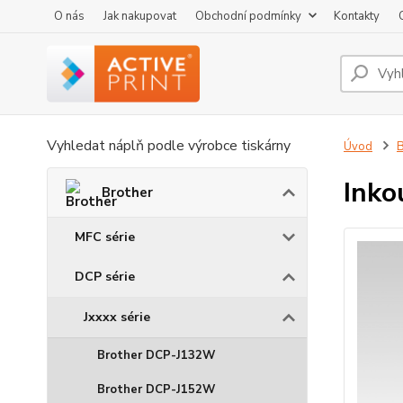
O nás
Jak nakupovat
Obchodní podmínky
Kontakty
Vyhledat náplň podle výrobce tiskárny
Úvod
B
Inko
Brother
MFC série
DCP série
Jxxxx série
Brother DCP-J132W
Brother DCP-J152W