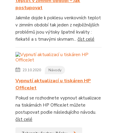
teplot v zimním období – Jak
postupovat
Jakmile dojde k poklesu venkovních teplot
v zimním období tak jeden z nejběžnějších
problémů jsou výtisky špatné kvality :
flekaté a s tmavými skvrnam...
číst celé
23.10.2020
Návody
Vypnutí aktualizací u tiskáren HP
OfficeJet
Pokud se rozhodnete vypnout aktualizace
na tiskárnách HP OfficeJet můžete
postupovat podle následujícího návodu.
číst celé