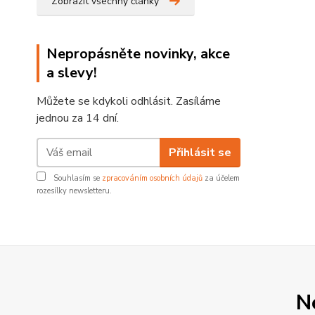
Zobrazit všechny články
Nepropásněte novinky, akce
a slevy!
Můžete se kdykoli odhlásit. Zasíláme
jednou za 14 dní.
Přihlásit se
Souhlasím se
zpracováním osobních údajů
za účelem
rozesílky newsletteru.
N