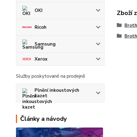
OKI
Zboží 
Brot
Ricoh
Brot
Samsung
Xerox
Služby poskytované na prodejně
Plnění inkoustových
kazet
Články a návody