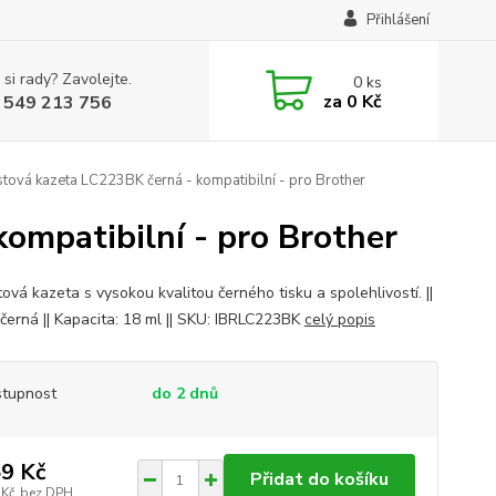
Přihlášení
 si rady? Zavolejte.
0
ks
za
0 Kč
 549 213 756
tová kazeta LC223BK černá - kompatibilní - pro Brother
ompatibilní - pro Brother
ová kazeta s vysokou kvalitou černého tisku a spolehlivostí. ||
 černá || Kapacita: 18 ml || SKU: IBRLC223BK
celý popis
tupnost
do 2 dnů
9 Kč
Přidat do košíku
 Kč
bez DPH