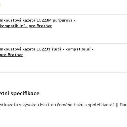
Inkoustová kazeta LC223M purpurová -
kompatibilní - pro Brother
Inkoustová kazeta LC223Y žlutá - kompatibilní -
pro Brother
tní specifikace
á kazeta s vysokou kvalitou černého tisku a spolehlivostí. || Ba