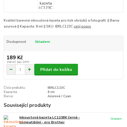
Kvalitní barevná inkoustová kazeta pro tisk obrázků a fotografií. || Barva:
azurová || Kapacita: 8 ml || SKU: IBRLC123C
celý popis
Dostupnost
Skladem
189 Kč
156 Kč
bez DPH
Přidat do košíku
Číslo produktu:
IBRLC123C
Kapacita:
8 ml
Barva:
Azurová / Cyan
Související produkty
Inkoustová kazeta LC123BK černá -
Skladem
kompatibilní - pro Brother