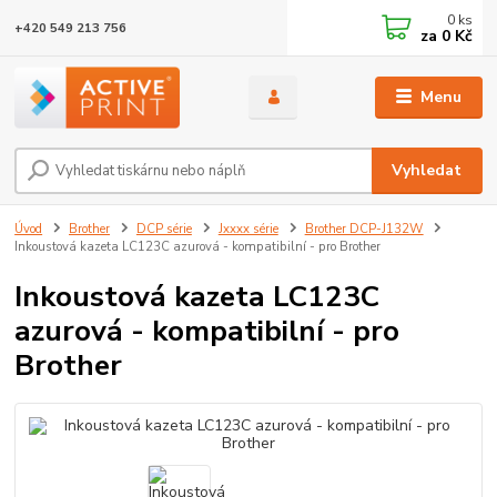
0
ks
+420 549 213 756
za
0 Kč
Menu
Vyhledat
Úvod
Brother
DCP série
Jxxxx série
Brother DCP-J132W
Inkoustová kazeta LC123C azurová - kompatibilní - pro Brother
Inkoustová kazeta LC123C
azurová - kompatibilní - pro
Brother