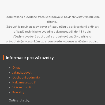
Podle zákona o evidenci tržeb je prodávající povinen vystavit kupujícímu
účtenku.
Zároveň je povinen zaevidovat přijatou tržbu u správce daně online; v
případě technického výpadku pak nejpozději do 48 hodin.
Všechny uvedené obchodní a produktové značky patří jejich
právoplatným vlastníkům, zde jsou uvedeny pouze za účelem popisu.
Informace pro zákazníky
O nás
Jak nakupovat
Obchodní podmínky
Reklamace zboží
Vrácení zboží
Kontakty
Online platby: