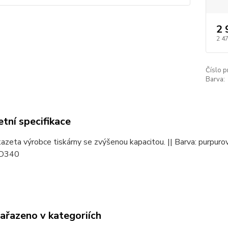
2 
2 4
Číslo p
Barva:
tní specifikace
azeta výrobce tiskárny se zvýšenou kapacitou. || Barva: purpuro
D340
zařazeno v kategoriích