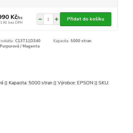
990 Kč
/
ks
Přidat do košíku
71 Kč
bez DPH
roduktu:
C13T11D340
Kapacita:
5000 stran
Purpurová / Magenta
vá || Kapacita: 5000 stran || Výrobce: EPSON || SKU: