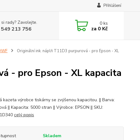
Přihlášení
 si rady? Zavolejte.
0
ks
za
0 Kč
 549 213 756
0DWF
Originální ink. náplň T11D3 purpurová - pro Epson - XL
vá - pro Epson - XL kapacita
á kazeta výrobce tiskárny se zvýšenou kapacitou. || Barva:
ová || Kapacita: 5000 stran || Výrobce: EPSON || SKU:
11D340
celý popis
tupnost
Skladem