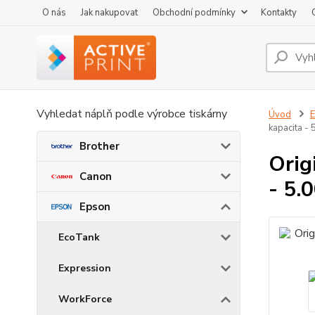
O nás
Jak nakupovat
Obchodní podmínky
Kontakty
Vyhledat náplň podle výrobce tiskárny
Úvod
kapacita - 
Brother
Orig
Canon
- 5.0
Epson
EcoTank
Expression
WorkForce