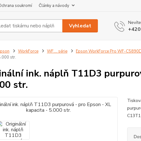
Ochrana soukromí
Články a návody
Nevíte
Vyhledat
+420
Epson
WorkForce
WF…. série
Epson WorkForce Pro WF-C589
5.000 str.
inální ink. náplň T11D3 purpuro
00 str.
Tiskov
purpur
C13T
Dos