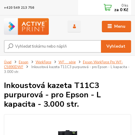
0
ks
+420 549 213 756
za
0 Kč
Menu
Vyhledat
Úvod
Epson
WorkForce
WF…. série
Epson WorkForce Pro WF-
C5890DWF
Inkoustová kazeta T11C3 purpurová - pro Epson - L kapacita -
3.000 str.
Inkoustová kazeta T11C3
purpurová - pro Epson - L
kapacita - 3.000 str.