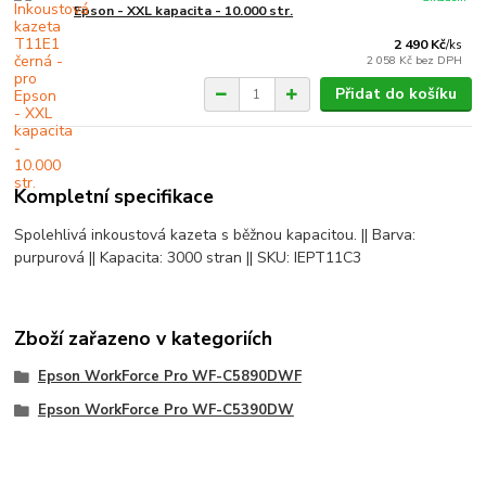
Epson - XXL kapacita - 10.000 str.
2 490 Kč
/
ks
2 058 Kč
bez DPH
Přidat do košíku
Kompletní specifikace
Spolehlivá inkoustová kazeta s běžnou kapacitou. || Barva:
purpurová || Kapacita: 3000 stran || SKU: IEPT11C3
Zboží zařazeno v kategoriích
Epson WorkForce Pro WF-C5890DWF
Epson WorkForce Pro WF-C5390DW