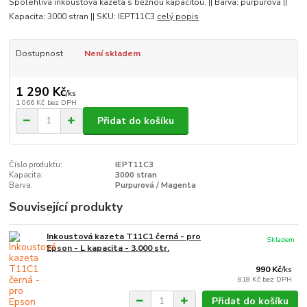
Spolehlivá inkoustová kazeta s běžnou kapacitou. || Barva: purpurová ||
Kapacita: 3000 stran || SKU: IEPT11C3
celý popis
Dostupnost
Není skladem
1 290 Kč
/
ks
1 066 Kč
bez DPH
Přidat do košíku
Číslo produktu:
IEPT11C3
Kapacita:
3000 stran
Barva:
Purpurová / Magenta
Související produkty
Inkoustová kazeta T11C1 černá - pro
Skladem
Epson - L kapacita - 3.000 str.
990 Kč
/
ks
818 Kč
bez DPH
Přidat do košíku