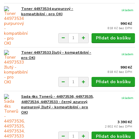
Toner 44973534 purpurový -
skladem
kompatibilní - pro OKI
990 Kč
818 Kč
bez DPH
Přidat do košíku
Toner 44973533 žlutý - kompatibilní -
skladem
pro OKI
990 Kč
818 Kč
bez DPH
Přidat do košíku
Sada 4ks Tonerů - 44973536, 44973535,
skladem
44973534, 44973533 - černý, azurový,
purpurový, žlutý - kompatibilní - pro
OKI
3 390 Kč
2 802 Kč
bez DPH
Přidat do košíku