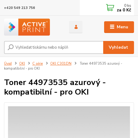
0
ks
+420 549 213 756
za
0 Kč
Menu
Vyhledat
Úvod
OKI
C série
OKI C301DN
Toner 44973535 azurový -
kompatibilní - pro OKI
Toner 44973535 azurový -
kompatibilní - pro OKI