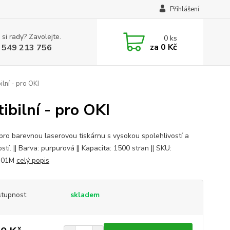
Přihlášení
 si rady? Zavolejte.
0
ks
za
0 Kč
 549 213 756
ní - pro OKI
bilní - pro OKI
pro barevnou laserovou tiskárnu s vysokou spolehlivostí a
stí. || Barva: purpurová || Kapacita: 1500 stran || SKU:
301M
celý popis
tupnost
skladem