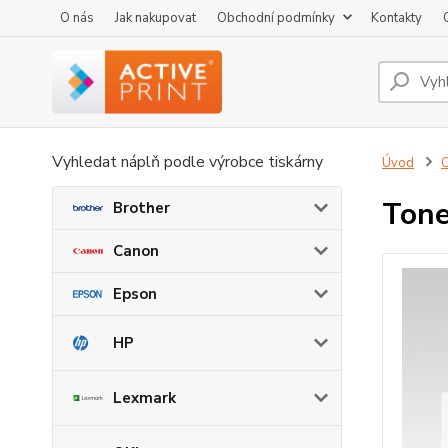
O nás
Jak nakupovat
Obchodní podmínky
Kontakty
Vyhledat náplň podle výrobce tiskárny
Úvod
O
Tone
Brother
Canon
Epson
HP
Lexmark