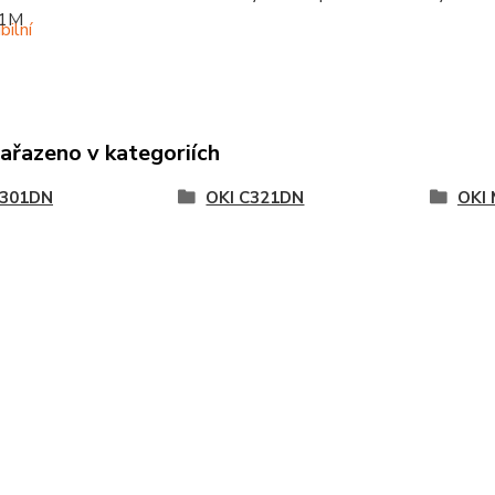
1M
zařazeno v kategoriích
C301DN
OKI C321DN
OKI