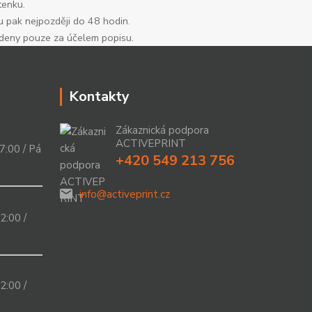
tenku.
u pak nejpozději do 48 hodin.
edeny pouze za účelem popisu.
Kontakty
Zákaznická podpora
ACTIVEPRINT
7:00 / Pá
+420 549 213 756
info@activeprint.cz
2:00 /
2:00 /