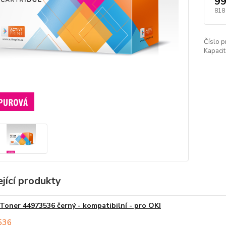
99
818
Číslo p
Kapacit
jící produkty
Toner 44973536 černý - kompatibilní - pro OKI