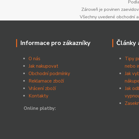
Podle
Zároveň je povinen zaevidova
Všechny uvedené obchodní a p
Informace pro zákazníky
Články 
O nás
Tipy p
Jak nakupovat
nebo i
Obchodní podmínky
Jak vy
Reklamace zboží
nákup
Vrácení zboží
Jak od
Kontakty
vypnou
Zasekn
Online platby: