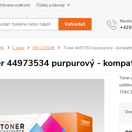
Ochrana soukromí
Články a návody
Nevíte
Vyhledat
+420
KI
C série
OKI C301DN
Toner 44973534 purpurový - kompatibil
r 44973534 purpurový - kompati
Toner 
výtěžno
TOKC
Dos