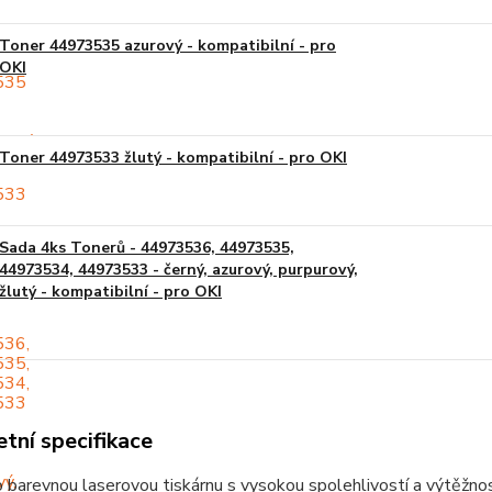
Toner 44973535 azurový - kompatibilní - pro
OKI
Toner 44973533 žlutý - kompatibilní - pro OKI
Sada 4ks Tonerů - 44973536, 44973535,
44973534, 44973533 - černý, azurový, purpurový,
žlutý - kompatibilní - pro OKI
tní specifikace
 barevnou laserovou tiskárnu s vysokou spolehlivostí a výtěžnost