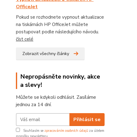
OfficeJet
Pokud se rozhodnete vypnout aktualizace
na tiskárnách HP OfficeJet můžete
postupovat podle následujícího návodu.
číst celé
Zobrazit všechny články
Nepropásněte novinky, akce
a slevy!
Můžete se kdykoli odhlásit. Zasíláme
jednou za 14 dní.
Přihlásit se
Souhlasím se
zpracováním osobních údajů
za účelem
rozesílky newsletteru.