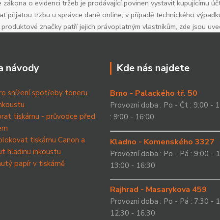
 zákona o evidenci tržeb je prodávající povinen vystavit kupujícímu úč
t přijatou tržbu u správce daně online; v případě technického výpadk
roduktové značky patří jejich právoplatným vlastníkům, zde jsou uv
a návody
Kde nás najdete
ro snížení spotřeby toneru
Brno - Palackého tř. 50
nkoustu
Provozní doba : Po - Čt : 9:00 - 1
brat tiskárnu - průvodce před
: 9:00 - 16:00
em
blokovat tiskárnu Canon a
Kladno - Komenského 3327
t hladinu inkoustu
Provozní doba : Po - Pá : 9:00 - 1
utý papír v tiskárně
13:00 - 16:30
Rajhrad - Masarykova 459
Provozní doba : Po - Pá : 7:30 - 1
12:30 - 16:30