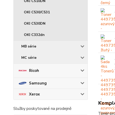
OKI C510DN
OKI C530/C531
OKI C530DN
OKI C332dn
MB série
MC série
Ricoh
Samsung
Xerox
Komple
Služby poskytované na prodejně
Toner pro