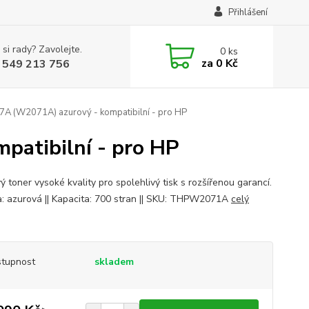
Přihlášení
 si rady? Zavolejte.
0
ks
za
0 Kč
 549 213 756
A (W2071A) azurový - kompatibilní - pro HP
patibilní - pro HP
 toner vysoké kvality pro spolehlivý tisk s rozšířenou garancí.
va: azurová || Kapacita: 700 stran || SKU: THPW2071A
celý
tupnost
skladem