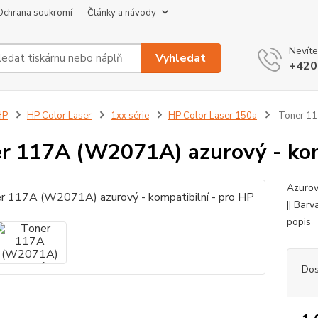
Ochrana soukromí
Články a návody
Nevíte
Vyhledat
+420
HP
HP Color Laser
1xx série
HP Color Laser 150a
Toner 117
r 117A (W2071A) azurový - kom
Azurový
|| Bar
popis
Dos