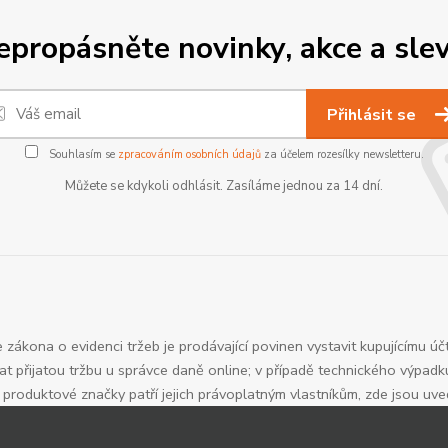
epropásněte novinky, akce a slev
Přihlásit se
Souhlasím se
zpracováním osobních údajů
za účelem rozesílky newsletteru.
Můžete se kdykoli odhlásit. Zasíláme jednou za 14 dní.
 zákona o evidenci tržeb je prodávající povinen vystavit kupujícímu úč
t přijatou tržbu u správce daně online; v případě technického výpadk
roduktové značky patří jejich právoplatným vlastníkům, zde jsou uv