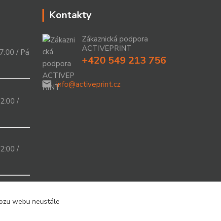
Kontakty
Zákaznická podpora
ACTIVEPRINT
7:00 / Pá
+420 549 213 756
info@activeprint.cz
2:00 /
2:00 /
a 43
15.00 ;
vozu webu neustále