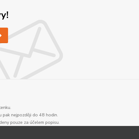
y!
tenku.
u pak nejpozději do 48 hodin.
edeny pouze za účelem popisu.