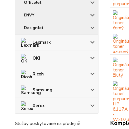
OfficeJet
ENVY
DesignJet
Lexmark
OKI
Ricoh
Samsung
Xerox
Komple
Služby poskytované na prodejně