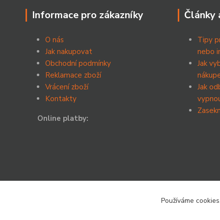
Informace pro zákazníky
Články 
O nás
Tipy p
Jak nakupovat
nebo i
Obchodní podmínky
Jak vy
Reklamace zboží
nákup
Vrácení zboží
Jak od
Kontakty
vypnou
Zasekn
Online platby:
Používáme cookies