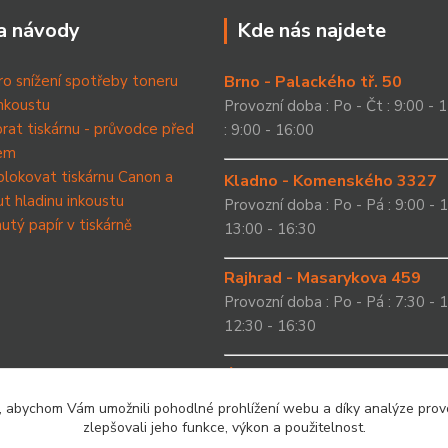
a návody
Kde nás najdete
ro snížení spotřeby toneru
Brno - Palackého tř. 50
nkoustu
Provozní doba : Po - Čt : 9:00 - 1
brat tiskárnu - průvodce před
: 9:00 - 16:00
em
blokovat tiskárnu Canon a
Kladno - Komenského 3327
t hladinu inkoustu
Provozní doba : Po - Pá : 9:00 - 1
utý papír v tiskárně
13:00 - 16:30
Rajhrad - Masarykova 459
Provozní doba : Po - Pá : 7:30 - 1
12:30 - 16:30
Ústí nad Labem - Masarykov
Provozní doba : Po - Čt : 10:00 - 
, abychom Vám umožnili pohodlné prohlížení webu a díky analýze pro
Pá : dle dohody
zlepšovali jeho funkce, výkon a použitelnost.