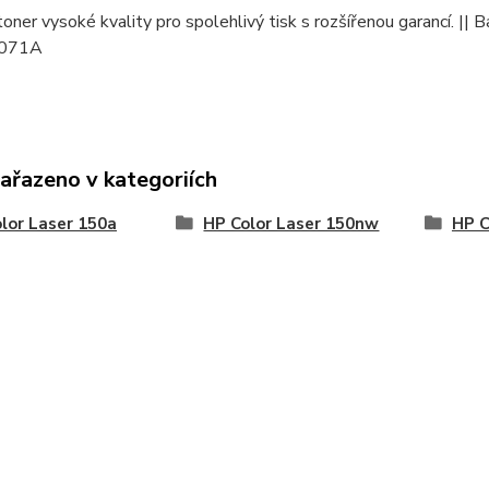
oner vysoké kvality pro spolehlivý tisk s rozšířenou garancí. || B
071A
zařazeno v kategoriích
lor Laser 150a
HP Color Laser 150nw
HP C