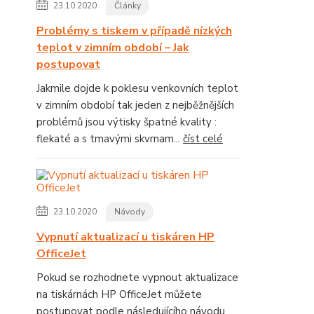
23.10.2020
Články
Problémy s tiskem v případě nízkých
teplot v zimním období – Jak
postupovat
Jakmile dojde k poklesu venkovních teplot
v zimním období tak jeden z nejběžnějších
problémů jsou výtisky špatné kvality :
flekaté a s tmavými skvrnam...
číst celé
23.10.2020
Návody
Vypnutí aktualizací u tiskáren HP
OfficeJet
Pokud se rozhodnete vypnout aktualizace
na tiskárnách HP OfficeJet můžete
postupovat podle následujícího návodu.