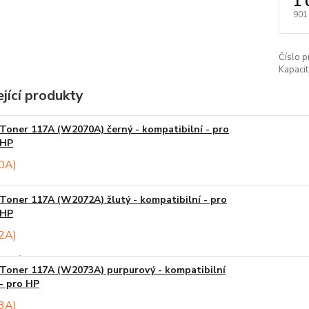
1 
901
Číslo p
Kapacit
jící produkty
Toner 117A (W2070A) černý - kompatibilní - pro
HP
Toner 117A (W2072A) žlutý - kompatibilní - pro
HP
Toner 117A (W2073A) purpurový - kompatibilní
- pro HP