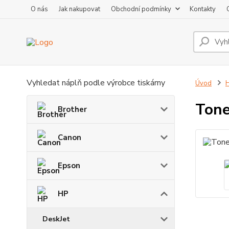
O nás
Jak nakupovat
Obchodní podmínky
Kontakty
Vyhledat náplň podle výrobce tiskárny
Úvod
Tone
Brother
Canon
Epson
HP
DeskJet