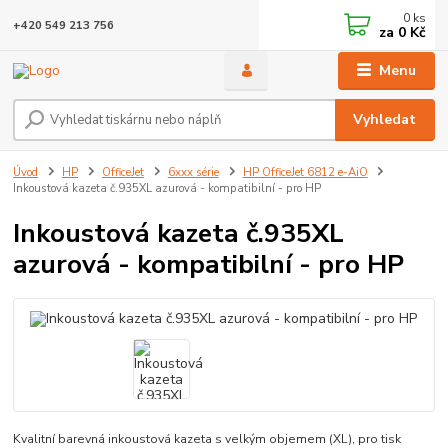
0
ks
+420 549 213 756
za
0 Kč
Menu
Vyhledat
Úvod
HP
OfficeJet
6xxx série
HP OfficeJet 6812 e-AiO
Inkoustová kazeta č.935XL azurová - kompatibilní - pro HP
Inkoustová kazeta č.935XL
azurová - kompatibilní - pro HP
Kvalitní barevná inkoustová kazeta s velkým objemem (XL), pro tisk