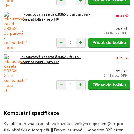
Přidat do košíku
Inkoustová kazeta č.935XL purpurová -
do 2 dnů
kompatibilní - pro HP
295 Kč
244 Kč
bez DPH
Přidat do košíku
Inkoustová kazeta č.935XL žlutá -
do 2 dnů
kompatibilní - pro HP
295 Kč
244 Kč
bez DPH
Přidat do košíku
Kompletní specifikace
Kvalitní barevná inkoustová kazeta s velkým objemem (XL), pro
tisk obrázků a fotografií. || Barva: azurová || Kapacita: 825 stran ||