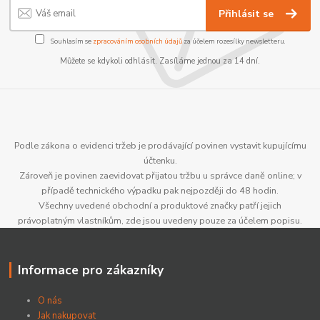
Přihlásit se
Souhlasím se
zpracováním osobních údajů
za účelem rozesílky newsletteru.
Můžete se kdykoli odhlásit. Zasíláme jednou za 14 dní.
Podle zákona o evidenci tržeb je prodávající povinen vystavit kupujícímu
účtenku.
Zároveň je povinen zaevidovat přijatou tržbu u správce daně online; v
případě technického výpadku pak nejpozději do 48 hodin.
Všechny uvedené obchodní a produktové značky patří jejich
právoplatným vlastníkům, zde jsou uvedeny pouze za účelem popisu.
Informace pro zákazníky
O nás
Jak nakupovat