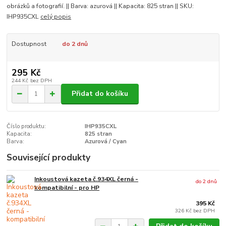
obrázků a fotografií. || Barva: azurová || Kapacita: 825 stran || SKU:
IHP935CXL
celý popis
Dostupnost
do 2 dnů
295 Kč
244 Kč
bez DPH
Přidat do košíku
Číslo produktu:
IHP935CXL
Kapacita:
825 stran
Barva:
Azurová / Cyan
Související produkty
Inkoustová kazeta č.934XL černá -
do 2 dnů
kompatibilní - pro HP
395 Kč
326 Kč
bez DPH