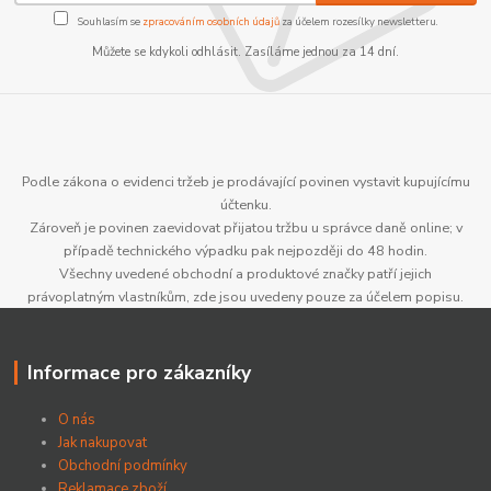
Souhlasím se
zpracováním osobních údajů
za účelem rozesílky newsletteru.
Můžete se kdykoli odhlásit. Zasíláme jednou za 14 dní.
Podle zákona o evidenci tržeb je prodávající povinen vystavit kupujícímu
účtenku.
Zároveň je povinen zaevidovat přijatou tržbu u správce daně online; v
případě technického výpadku pak nejpozději do 48 hodin.
Všechny uvedené obchodní a produktové značky patří jejich
právoplatným vlastníkům, zde jsou uvedeny pouze za účelem popisu.
Informace pro zákazníky
O nás
Jak nakupovat
Obchodní podmínky
Reklamace zboží