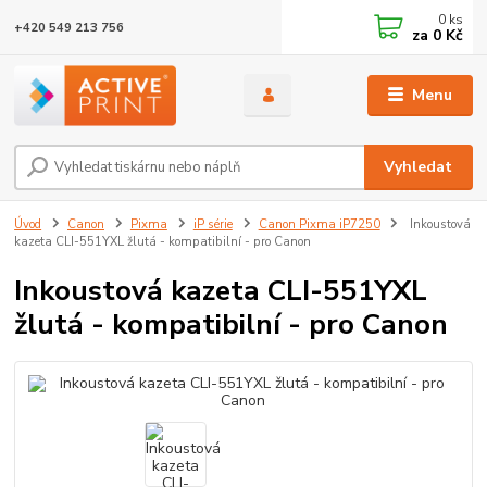
0
ks
+420 549 213 756
za
0 Kč
Menu
Vyhledat
Úvod
Canon
Pixma
iP série
Canon Pixma iP7250
Inkoustová
kazeta CLI-551YXL žlutá - kompatibilní - pro Canon
Inkoustová kazeta CLI-551YXL
žlutá - kompatibilní - pro Canon