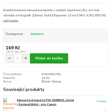
Kvalitní barevná inkoustová kazeta s velkým objemem (XL), pro tisk
obrázků a fotografií. || Barva: žlutá || Kapacita: 13 ml || SKU: ICACLI551YXL
celý popis
Dostupnost
Skladem
169 Kč
140 Kč
bez DPH
Přidat do košíku
Číslo produktu:
ICACLI551YXL
Kapacita:
13 ml
Barva:
Žlutá / Yellow
Související produkty
Inkoustová kazeta PGI-550BKXL černá
Skladem
- kompatibilní - pro Canon