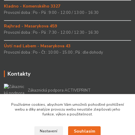
Kladno - Komenského 3327
Provozní doba : Po - Pá : 9:00 - 12:00 / 13:00 - 16:30
Rajhrad - Masarykova 459
Provozní doba : Po - Pá : 7:30 - 12:00 / 12:30 - 16:30
Ústí nad Labem - Masarykova 43
Provozní doba : Po - Čt : 10:00 - 15.00 ; Pá : dle dohody
Kontakty
Zákaznická podpora ACTIVEPRINT
+420 549 213 756
Používáme cookies, abychom Vám umožnili pohodlné prohlížení
webu a díky analýze provozu webu neustále zlepšovali jeho
info@activeprint.cz
funkce, výkon a použitelnost.
Souhlasím
Nastavení