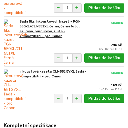
Přidat do košíku
Sada 5ks inkoustových kazet - PGI-
Skladem
550XL/CLI-551XL černá, černá foto,
azurová, purpurová, žlutá -
kompatibilní - pro Canon
790 Kč
653 Kč
bez DPH
Přidat do košíku
Inkoustová kazeta CLI-551GYXL šedá -
Skladem
kompatibilní - pro Canon
169 Kč
140 Kč
bez DPH
Přidat do košíku
Kompletní specifikace