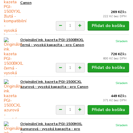
Canon
269 Kč
/
ks
222 Kč
bez DPH
Přidat do košíku
Originální ink. kazeta PGI-1500BKXL
Skladem
černá - vysoká kapacita - pro Canon
726 Kč
/
ks
600 Kč
bez DPH
Přidat do košíku
Originální ink. kazeta PGI-1500CXL
Skladem
azurová - vysoká kapacita - pro Canon
449 Kč
/
ks
371 Kč
bez DPH
Přidat do košíku
Originální ink. kazeta PGI-1500MXL
Skladem
purpurová - vysoká kapacita - pro