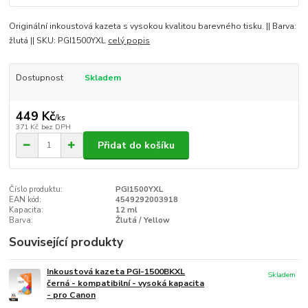
Originální inkoustová kazeta s vysokou kvalitou barevného tisku. || Barva:
žlutá || SKU: PGI1500YXL
celý popis
Dostupnost
Skladem
449 Kč
/
ks
371 Kč
bez DPH
Přidat do košíku
Číslo produktu:
PGI1500YXL
EAN kód:
4549292003918
Kapacita:
12 ml
Barva:
Žlutá / Yellow
Související produkty
Inkoustová kazeta PGI-1500BKXL
Skladem
černá - kompatibilní - vysoká kapacita
- pro Canon