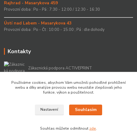
Rajhrad - Masarykova 459
Provozní doba : Po - Pá : 7:30 - 12:00 / 12:30 - 16:30
Ústí nad Labem - Masarykova 43
Provozní doba : Po - Čt : 10:00 - 15.00 ; Pá : dle dohody
Kontakty
Zákaznická podpora ACTIVEPRINT
+420 549 213 756
Používáme cookies, abychom Vám umožnili pohodlné prohlížení
webu a díky analýze provozu webu neustále zlepšovali jeho
info@activeprint.cz
funkce, výkon a použitelnost.
Souhlasím
Nastavení
Copyright 2022 © ActivePrint s.r.o.
Souhlas můžete odmítnout
zde
.
Vytvořeno na
Eshop-rychle.cz