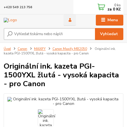
0
ks
+420 549 213 756
za
0 Kč
Menu
Vyhledat
Úvod
Canon
MAXIFY
Canon Maxify MB2050
Originální ink.
kazeta PGI-1500YXL žlutá - vysoká kapacita - pro Canon
Originální ink. kazeta PGI-
1500YXL žlutá - vysoká kapacita
- pro Canon