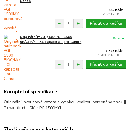
Canon
449 Kč
/
ks
371 Kč
bez DPH
Přidat do košíku
Originální multipack PGI- 1500
Skladem
BK/C/M/Y - XL kapacita - pro Canon
1 795 Kč
/
ks
1 483 Kč
bez DPH
Přidat do košíku
Kompletní specifikace
Originální inkoustová kazeta s vysokou kvalitou barevného tisku. ||
Barva: žlutá || SKU: PGI1500YXL
Zboží zařazeno v kategoriích