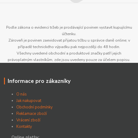
Podle zákona o evidenci tržeb je prodávající povinen vystavit kupujícímu
účtenku.
Zároveň je povinen zaevidovat přijatou tržbu u správce daně online; v
případě technického výpadku pak nejpozději do 48 hodin.
Všechny uvedené obchodní a produktové značky patří jejich
právoplatným vlastníkům, zde jsou uvedeny pouze za účelem popisu.
Informace pro zákazníky
O nás
Jak nakupovat
Obchodní podmínky
Reklamace zboží
Vrácení zboží
Kontakty
Online platby: