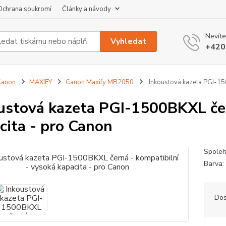
Ochrana soukromí
Články a návody
Nevíte
Vyhledat
+420
Canon
MAXIFY
Canon Maxify MB2050
Inkoustová kazeta PGI-150
ustová kazeta PGI-1500BKXL čer
cita - pro Canon
Spoleh
Barva:
Dos