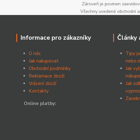
Zároveň je povinen zaevidova
Všechny uvedené obchodní a p
Informace pro zákazníky
Články 
O nás
Tipy p
Jak nakupovat
nebo i
Obchodní podmínky
Jak vy
Reklamace zboží
nákup
Vrácení zboží
Jak od
Kontakty
vypnou
Zasekn
Online platby: