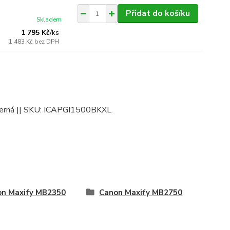
Přidat do košíku
Skladem
1 795 Kč
/
ks
1 483 Kč
bez DPH
: černá || SKU: ICAPGI1500BKXL
on Maxify MB2350
Canon Maxify MB2750