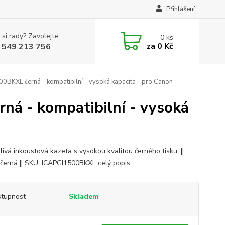
Přihlášení
 si rady? Zavolejte.
0
ks
za
0 Kč
 549 213 756
0BKXL černá - kompatibilní - vysoká kapacita - pro Canon
ná - kompatibilní - vysoká
livá inkoustová kazeta s vysokou kvalitou černého tisku. ||
 černá || SKU: ICAPGI1500BKXL
celý popis
tupnost
Skladem