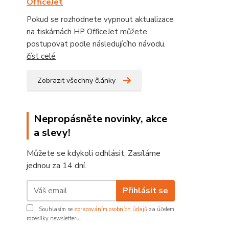
OfficeJet
Pokud se rozhodnete vypnout aktualizace
na tiskárnách HP OfficeJet můžete
postupovat podle následujícího návodu.
číst celé
Zobrazit všechny články
Nepropásněte novinky, akce
a slevy!
Můžete se kdykoli odhlásit. Zasíláme
jednou za 14 dní.
Přihlásit se
Souhlasím se
zpracováním osobních údajů
za účelem
rozesílky newsletteru.