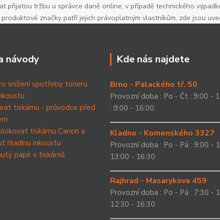
t přijatou tržbu u správce daně online; v případě technického výpadk
roduktové značky patří jejich právoplatným vlastníkům, zde jsou uv
a návody
Kde nás najdete
ro snížení spotřeby toneru
Brno - Palackého tř. 50
nkoustu
Provozní doba : Po - Čt : 9:00 - 1
brat tiskárnu - průvodce před
: 9:00 - 16:00
em
blokovat tiskárnu Canon a
Kladno - Komenského 3327
t hladinu inkoustu
Provozní doba : Po - Pá : 9:00 - 1
utý papír v tiskárně
13:00 - 16:30
Rajhrad - Masarykova 459
Provozní doba : Po - Pá : 7:30 - 1
12:30 - 16:30