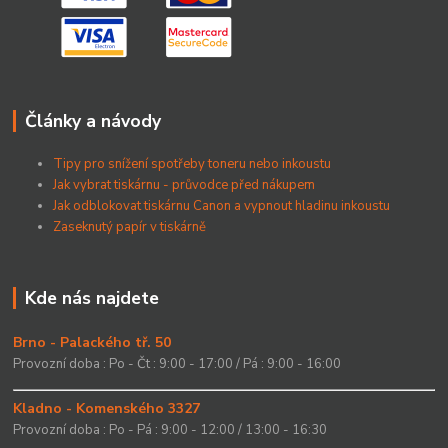
Články a návody
Tipy pro snížení spotřeby toneru nebo inkoustu
Jak vybrat tiskárnu - průvodce před nákupem
Jak odblokovat tiskárnu Canon a vypnout hladinu inkoustu
Zaseknutý papír v tiskárně
Kde nás najdete
Brno - Palackého tř. 50
Provozní doba : Po - Čt : 9:00 - 17:00 / Pá : 9:00 - 16:00
Kladno - Komenského 3327
Provozní doba : Po - Pá : 9:00 - 12:00 / 13:00 - 16:30