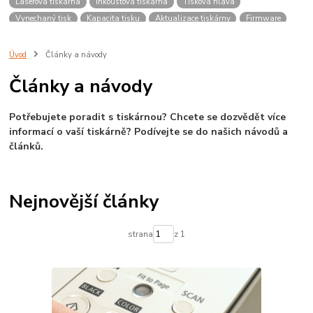
Laserová tiskárna
Inkoustová tiskárna
Tisková hlava
Vynechaný tisk
Kapacita tisku
Aktualizace tiskárny
Firmware
Verze firmware
Reset Canon
Vynulování hladiny inkoustu
Instalace toneru
Výměna toneru
Zaseknutý papír
B200
Úvod
Články a návody
Výběr tiskárny
Výtěžnost tonerů
Vypnout aktualizace
Články a návody
Kazeta se nenačítá
Závada tisku
Kvalita tisku
Potřebujete poradit s tiskárnou? Chcete se dozvědět více
informací o vaší tiskárně?
Podívejte se do našich návodů a
článků.
Nejnovější články
strana
z 1