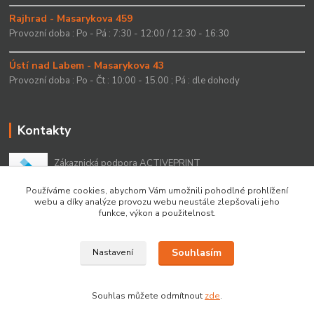
Rajhrad - Masarykova 459
Provozní doba : Po - Pá : 7:30 - 12:00 / 12:30 - 16:30
Ústí nad Labem - Masarykova 43
Provozní doba : Po - Čt : 10:00 - 15.00 ; Pá : dle dohody
Kontakty
Zákaznická podpora ACTIVEPRINT
+420 549 213 756
Používáme cookies, abychom Vám umožnili pohodlné prohlížení
webu a díky analýze provozu webu neustále zlepšovali jeho
info@activeprint.cz
funkce, výkon a použitelnost.
Souhlasím
Nastavení
Copyright 2022 © ActivePrint s.r.o.
Souhlas můžete odmítnout
zde
.
Vytvořeno na
Eshop-rychle.cz