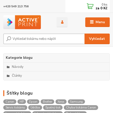
0
ks
+420 549 213 756
za
0 Kč
Menu
Vyhledat
Kategorie blogu
Návody
Články
Štítky blogu
Canon
HP
Epson
Brother
Xerox
Samsung
Servis tiskárny
Údržba
Špatný tisk
Chyba tiskárna Canon