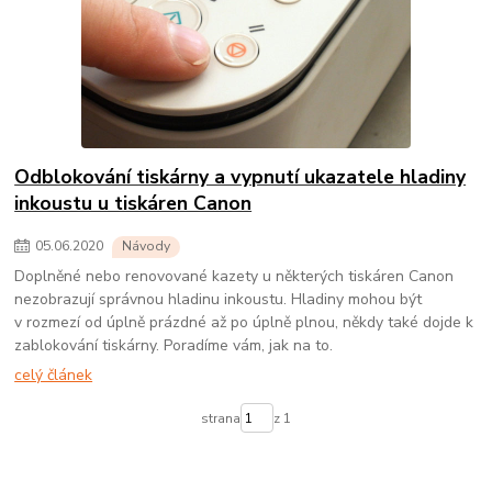
Odblokování tiskárny a vypnutí ukazatele hladiny
inkoustu u tiskáren Canon
05
.
06
.
2020
Návody
Doplněné nebo renovované kazety u některých tiskáren Canon
nezobrazují správnou hladinu inkoustu. Hladiny mohou být
v rozmezí od úplně prázdné až po úplně plnou, někdy také dojde k
zablokování tiskárny. Poradíme vám, jak na to.
celý článek
strana
z 1