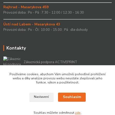
Rajhrad - Masarykova 459
Provozní doba : Po - Pá : 7:30 - 12:00 / 12:30 - 16:30
Ústí nad Labem - Masarykova 43
Provozní doba : Po - Čt : 10:00 - 15.00 ; Pá : dle dohody
Kontakty
Zákaznická podpora ACTIVEPRINT
+420 549 213 756
Používáme cookies, abychom Vám umožnili pohodlné prohlížení
webu a díky analýze provozu webu neustále zlepšovali jeho
info@activeprint.cz
funkce, výkon a použitelnost.
Souhlasím
Nastavení
Copyright 2022 © ActivePrint s.r.o.
Souhlas můžete odmítnout
zde
.