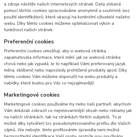
a zdroje návštěv našich internetových stránek. Data získaná
pomocí těchto cookies zpracováváme anonymně a souhrnně, bez
použití identifikátorů, které ukazují na konkrétní uživatelé našeho
webu. Díky těmto cookies můžeme optimalizovat výkon a
funkčnost našich stránek.
Preferenční cookies
Preferenční cookies umožňují, aby si webová stránka
zapamatovala informace, které mění, jak se webová stránka
chová nebo jak vypadá. Je to například Vámi preferovaný jazyk,
měna, oblíbené nebo naposledy prohlížené produkty apod. Díky
těmto cookies Vám můžeme doporučit na webu produkty a
nabídky, které budou pro Vás co nejzajímavější.
Marketingové cookies
Marketingové cookies používáme my nebo naši partneři, abychom
Vám dokázali zobrazit co nejrelevantnější obsah nebo reklamy jak
na našich stránkách, tak na stránkách třetích subjektů. To je
možné díky vytváření tzv. pseudonymizovaného profilu dle Vašich
zájmů. Ale nebojte, tímto profilováním zpravidla není možná
bezprostřední identifikace Vaší osoby, protože jsou používány