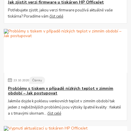
Jak zjistit verzi firmware u tiskáren HP OfficeJet
Potřebujete zjistit, jakou verzi firmware používá aktuálně vaše
tiskárna? Poradíme vám
číst celé
23
.
10
.
2020
Články
Problémy s tiskem v případě nízkých teplot v zimním
období – Jak postupovat
Jakmile dojde k poklesu venkovních teplot v zimním období tak
jeden z nejběžnějších problémů jsou výtisky špatné kvality : flekaté
a s tmavými skvrnam...
číst celé