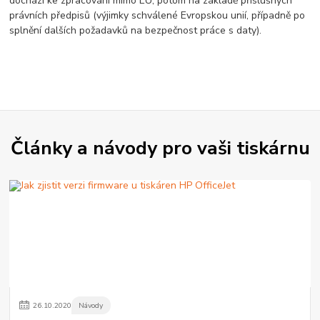
dochází ke zpracování mimo EU, potom na základě příslušných
právních předpisů (výjimky schválené Evropskou unií, případně po
splnění dalších požadavků na bezpečnost práce s daty).
Články a návody pro vaši tiskárnu
26
.
10
.
2020
Návody