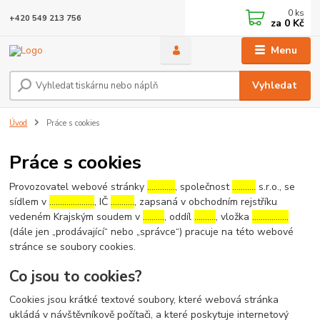
0
ks
+420 549 213 756
za
0 Kč
Menu
Vyhledat
Úvod
Práce s cookies
Práce s cookies
Provozovatel webové stránky
………….
, společnost
………..
s.r.o., se
sídlem v
…………………
, IČ
………..
, zapsaná v obchodním rejstříku
vedeném Krajským soudem v
……….
, oddíl
……….
, vložka
……………..
(dále jen „prodávající“ nebo „správce“) pracuje na této webové
stránce se soubory cookies.
Co jsou to cookies?
Cookies jsou krátké textové soubory, které webová stránka
ukládá v návštěvníkově počítači, a které poskytuje internetový