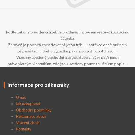
Podle zákona o evidenci tržeb je prodávající povinen vystavit kupujícímu
účtenku.
Zároveň je povinen zaevidovat přijatou tržbu u správce daně online; v
případě technického výpadku pak nejpozději do 48 hodin.
Všechny uvedené obchodní a produktové značky patří jejich
právoplatným vlastníkům, zde jsou uvedeny pouze za účelem popisu.
Informace pro zákazníky
O nás
Jak nakupovat
Obchodní podmínky
Reklamace zboží
Vrácení zboží
Kontakty