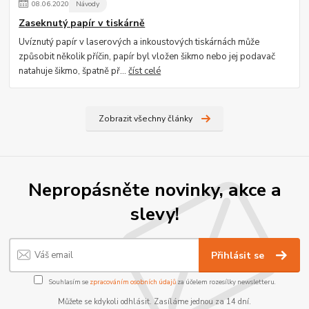
08
.
06
.
2020
Návody
Zaseknutý papír v tiskárně
Uvíznutý papír v laserových a inkoustových tiskárnách může
způsobit několik příčin, papír byl vložen šikmo nebo jej podavač
natahuje šikmo, špatně př...
číst celé
Zobrazit všechny články
Nepropásněte novinky, akce a
slevy!
Přihlásit se
Souhlasím se
zpracováním osobních údajů
za účelem rozesílky newsletteru.
Můžete se kdykoli odhlásit. Zasíláme jednou za 14 dní.