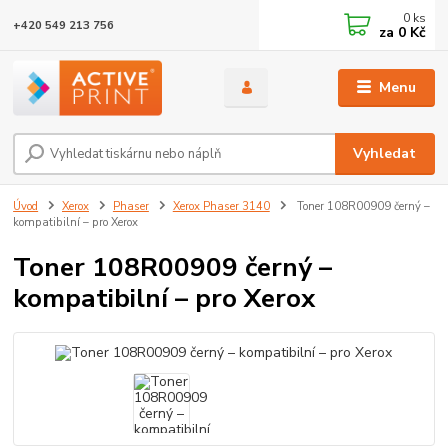
0
ks
+420 549 213 756
za
0 Kč
Menu
Vyhledat
Úvod
Xerox
Phaser
Xerox Phaser 3140
Toner 108R00909 černý –
kompatibilní – pro Xerox
Toner 108R00909 černý –
kompatibilní – pro Xerox