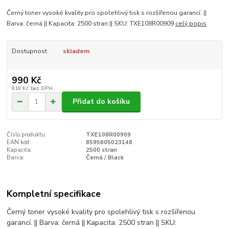
Černý toner vysoké kvality pro spolehlivý tisk s rozšířenou garancí. ||
Barva: černá || Kapacita: 2500 stran || SKU: TXE108R00909
celý popis
Dostupnost
skladem
990 Kč
818 Kč
bez DPH
Přidat do košíku
Číslo produktu:
TXE108R00909
EAN kód:
8595605023148
Kapacita:
2500 stran
Barva:
Černá / Black
Kompletní specifikace
Černý toner vysoké kvality pro spolehlivý tisk s rozšířenou
garancí. || Barva: černá || Kapacita: 2500 stran || SKU: