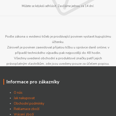
Můžete se kdykoli odhlásit. Zasíláme jednou za 14 dní.
Podle zákona o evidenci tržeb je prodávající povinen vystavit kupujícímu
účtenku.
Zároveň je povinen zaevidovat přijatou tržbu u správce daně online; v
případě technického výpadku pak nejpozději do 48 hodin.
Všechny uvedené obchodní a produktové značky patří jejich
právoplatným vlastníkům, zde jsou uvedeny pouze za účelem popisu.
Informace pro zákazníky
O nás
Jak nakupovat
Obchodní podmínky
Reklamace zboží
Vrácení zboží